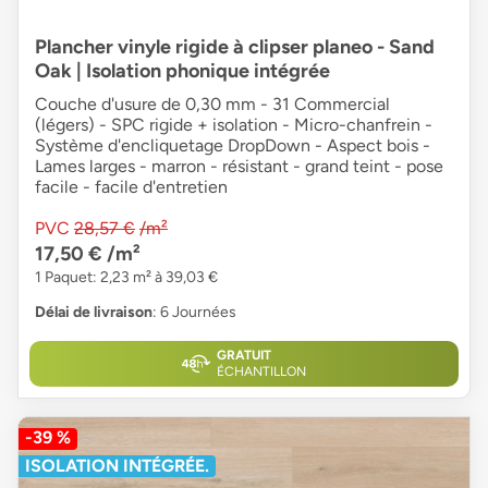
Plancher vinyle rigide à clipser planeo - Sand
Oak | Isolation phonique intégrée
Couche d'usure de 0,30 mm - 31 Commercial
(légers) - SPC rigide + isolation - Micro-chanfrein -
Système d'encliquetage DropDown - Aspect bois -
Lames larges - marron - résistant - grand teint - pose
facile - facile d'entretien
PVC
28,57 €
/m²
17,50 €
/m²
1 Paquet: 2,23 m² à 39,03 €
Délai de livraison
: 6 Journées
GRATUIT
ÉCHANTILLON
-39 %
ISOLATION INTÉGRÉE.