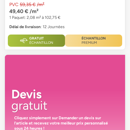
PVC
59,35 €
/m²
49,40 €
/m²
1 Paquet: 2,08 m² à 102,75 €
Délai de livraison
: 12 Journées
GRATUIT
ÉCHANTILLON
ÉCHANTILLON
PREMIUM
Devis
gratuit
Cliquez simplement sur
Demander un devis
sur
l’article et recevez votre
meilleur prix personnalisé
sous 24 heures
!