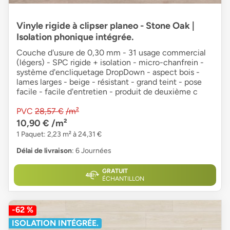
Vinyle rigide à clipser planeo - Stone Oak |
Isolation phonique intégrée.
Couche d'usure de 0,30 mm - 31 usage commercial
(légers) - SPC rigide + isolation - micro-chanfrein -
système d'encliquetage DropDown - aspect bois -
lames larges - beige - résistant - grand teint - pose
facile - facile d'entretien - produit de deuxième c
PVC
28,57 €
/m²
10,90 €
/m²
1 Paquet: 2,23 m² à 24,31 €
Délai de livraison
: 6 Journées
GRATUIT
ÉCHANTILLON
-62 %
ISOLATION INTÉGRÉE.