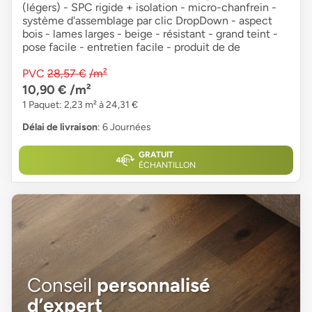
(légers) - SPC rigide + isolation - micro-chanfrein -
système d'assemblage par clic DropDown - aspect
bois - lames larges - beige - résistant - grand teint -
pose facile - entretien facile - produit de de
PVC
28,57 €
/m²
10,90 €
/m²
1 Paquet: 2,23 m² à 24,31 €
Délai de livraison
: 6 Journées
GRATUIT
ÉCHANTILLON
Conseil
personnalisé
d’expert