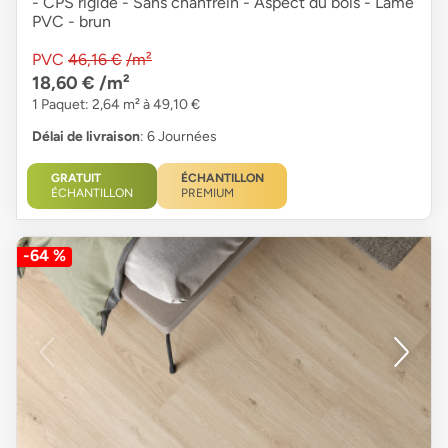
- CPS rigide - Sans chanfrein - Aspect du bois - Lame
PVC - brun
PVC
46,16 €
/m²
18,60 €
/m²
1 Paquet: 2,64 m² à 49,10 €
Délai de livraison
: 6 Journées
GRATUIT
ÉCHANTILLON
ÉCHANTILLON
PREMIUM
-64 %