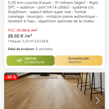
0,30 mm couche d'usure - 31 métiers (léger) - Rigid
SPC + isolation - joint V4 (4 côtés) - système clic
DropDown - aspect béton super mat - format
carrelage - brun/gris - imitation pierre authentique -
résistant à l'eau - répartition optimale de la chaleu
PVC
37,35 €
/m²
28,50 €
/m²
1 Paquet: 2,23 m² à 63,56 €
Délai de livraison
: 6 Journées
GRATUIT
ÉCHANTILLON
ÉCHANTILLON
PREMIUM
-20 %