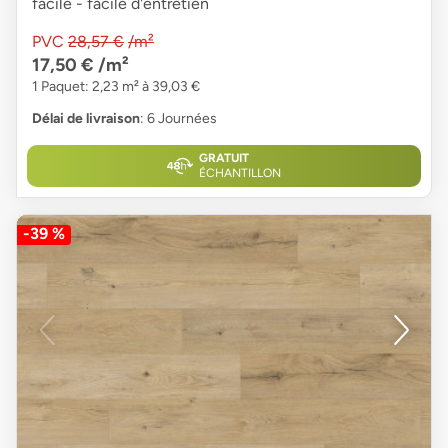
facile - facile d'entretien
PVC
28,57 €
/m²
17,50 €
/m²
1 Paquet: 2,23 m² à 39,03 €
Délai de livraison
: 6 Journées
GRATUIT
ÉCHANTILLON
-39 %