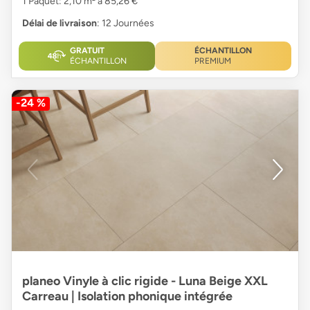
1 Paquet: 2,10 m² à 85,26 €
Délai de livraison
: 12 Journées
GRATUIT
ÉCHANTILLON
ÉCHANTILLON
PREMIUM
-24 %
planeo Vinyle à clic rigide - Luna Beige XXL
Carreau | Isolation phonique intégrée