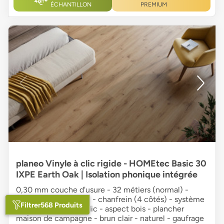
ÉCHANTILLON
PREMIUM
planeo Vinyle à clic rigide - HOMEtec Basic 30
IXPE Earth Oak | Isolation phonique intégrée
0,30 mm couche d'usure - 32 métiers (normal) -
Rigid SPC + isolation - chanfrein (4 côtés) - système
Filtrer
568 Produits
d'encliquetage UniClic - aspect bois - plancher
maison de campagne - brun clair - naturel - gaufrage