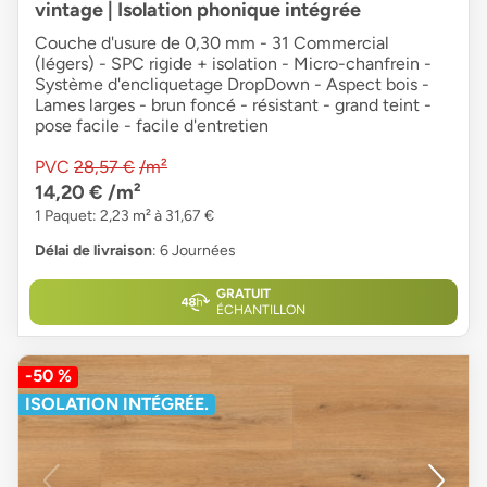
vintage | Isolation phonique intégrée
Couche d'usure de 0,30 mm - 31 Commercial
(légers) - SPC rigide + isolation - Micro-chanfrein -
Système d'encliquetage DropDown - Aspect bois -
Lames larges - brun foncé - résistant - grand teint -
pose facile - facile d'entretien
PVC
28,57 €
/m²
14,20 €
/m²
1 Paquet: 2,23 m² à 31,67 €
Délai de livraison
: 6 Journées
GRATUIT
ÉCHANTILLON
-50 %
ISOLATION INTÉGRÉE.