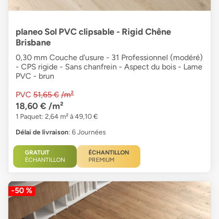
planeo Sol PVC clipsable - Rigid Chêne
Brisbane
0,30 mm Couche d'usure - 31 Professionnel (modéré)
- CPS rigide - Sans chanfrein - Aspect du bois - Lame
PVC - brun
PVC
51,65 €
/m²
18,60 €
/m²
1 Paquet: 2,64 m² à 49,10 €
Délai de livraison
: 6 Journées
GRATUIT
ÉCHANTILLON
ÉCHANTILLON
PREMIUM
-50 %