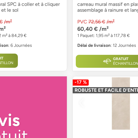
al SPC à coller et à cliquer
carreau mural massif en pla
et le sol
assemblage à rainure et lan
 €
/m²
PVC
72,56 €
/m²
m²
60,40 €
/m²
2 m² à 84,29 €
1 Paquet: 1,95 m² à 117,78 €
aison
: 6 Journées
Délai de livraison
: 12 Journées
IT
GRATUIT
TILLON
ÉCHANTILLO
-17 %
ROBUSTE ET FACILE D'ENT
vis
tuit