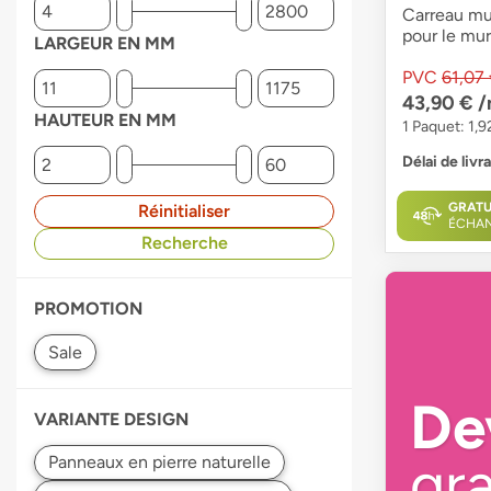
Carreau mur
pour le mur 
LARGEUR EN MM
PVC
61,07
43,90 €
/
HAUTEUR EN MM
1 Paquet: 1,9
Délai de livr
GRATU
Réinitialiser
ÉCHAN
Recherche
PROMOTION
De
VARIANTE DESIGN
gra