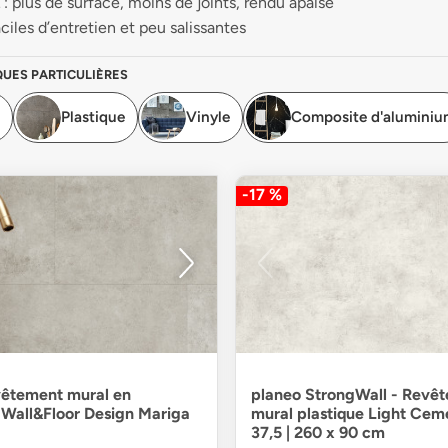
: plus de surface, moins de joints, rendu apaisé
ciles d’entretien et peu salissantes
QUES PARTICULIÈRES
Plastique
Vinyle
Composite d'alumini
-17 %
vêtement mural en
planeo StrongWall - Revê
- Wall&Floor Design Mariga
mural plastique Light Cem
37,5 | 260 x 90 cm