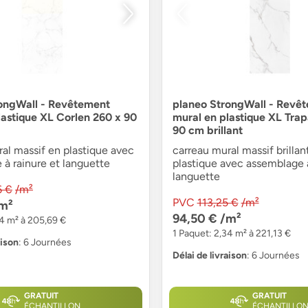
ongWall - Revêtement
planeo StrongWall - Revê
lastique XL Corlen 260 x 90
mural en plastique XL Trap
90 cm brillant
al massif en plastique avec
carreau mural massif brillan
à rainure et languette
plastique avec assemblage à
languette
6 €
/m²
PVC
113,25 €
/m²
m²
94,50 €
/m²
34 m² à 205,69 €
1 Paquet: 2,34 m² à 221,13 €
aison
: 6 Journées
Délai de livraison
: 6 Journées
GRATUIT
GRATUIT
ÉCHANTILLON
ÉCHANTILLO