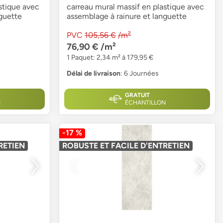
stique avec
carreau mural massif en plastique avec
guette
assemblage à rainure et languette
PVC
105,56 €
/m²
76,90 €
/m²
1 Paquet: 2,34 m² à 179,95 €
Délai de livraison
: 6 Journées
GRATUIT
N
ÉCHANTILLON
-17 %
RETIEN
ROBUSTE ET FACILE D'ENTRETIEN