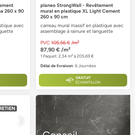
tement
planeo StrongWall - Revêtement
na 260 x 90
mural en plastique XL Light Cement
260 x 90 cm
stique avec
carreau mural massif en plastique avec
guette
assemblage à rainure et languette
PVC
105,56 €
/m²
87,90 €
/m²
1 Paquet: 2,34 m² à 205,69 €
Délai de livraison
: 6 Journées
GRATUIT
N
ÉCHANTILLON
RETIEN