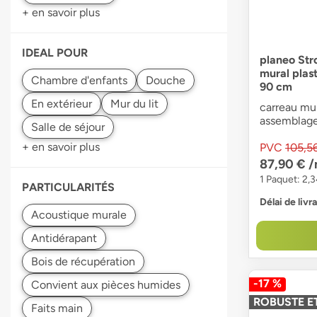
+ en savoir plus
IDEAL POUR
planeo Str
mural plas
Douche
90 cm
carreau mur
assemblage 
+ en savoir plus
PVC
105,5
87,90 €
/
1 Paquet: 2,
PARTICULARITÉS
Délai de livr
-17 %
ROBUSTE ET