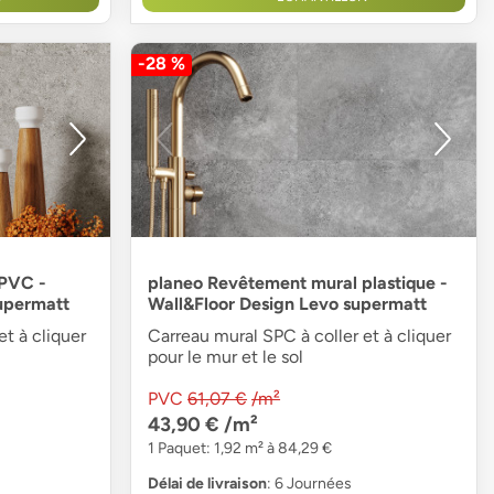
-28 %
 PVC -
planeo Revêtement mural plastique -
supermatt
Wall&Floor Design Levo supermatt
t à cliquer
Carreau mural SPC à coller et à cliquer
pour le mur et le sol
PVC
61,07 €
/m²
43,90 €
/m²
1 Paquet: 1,92 m² à 84,29 €
Délai de livraison
: 6 Journées