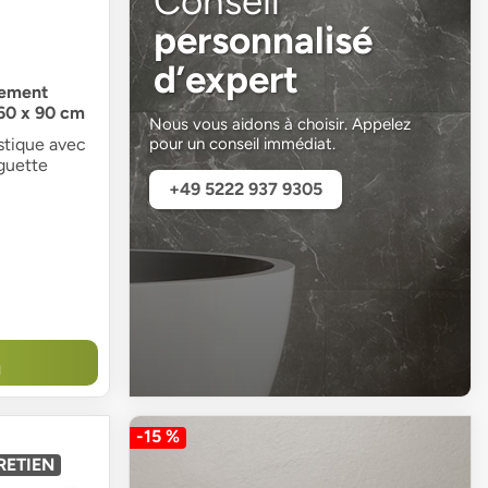
Conseil
personnalisé
d’expert
tement
260 x 90 cm
Nous vous aidons à choisir. Appelez
pour un conseil immédiat.
stique avec
guette
+49 5222 937 9305
N
-15 %
RETIEN