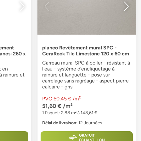
tement
planeo Revêtement mural SPC -
anesi 260 x
CeraRock Tile Limestone 120 x 60 cm
Carreau mural SPC à coller - résistant à
t en
l'eau - système d'encliquetage à
 rainure et
rainure et languette - pose sur
carrelage sans ragréage - aspect pierre
calcaire - gris
PVC
60,45 €
/m²
51,60 €
/m²
1 Paquet: 2,88 m² à 148,61 €
Délai de livraison
: 12 Journées
GRATUIT
N
ÉCHANTILLON