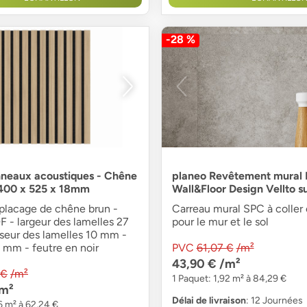
-28 %
neaux acoustiques - Chêne
planeo Revêtement mural
2400 x 525 x 18mm
Wall&Floor Design Vellto 
 placage de chêne brun -
Carreau mural SPC à coller e
 - largeur des lamelles 27
pour le mur et le sol
seur des lamelles 10 mm -
 mm - feutre en noir
PVC
61,07 €
/m²
43,90 €
/m²
 €
/m²
1 Paquet: 1,92 m² à 84,29 €
m²
Délai de livraison
: 12 Journées
6 m² à 62,24 €