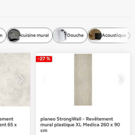
um
cuisine mural
Douche
Acoustique mur
-27 %
tement
planeo StrongWall - Revêtement
ent 65 x
mural plastique XL Medica 260 x 90
cm