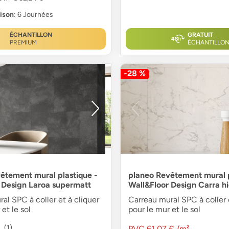
aison
: 6 Journées
ÉCHANTILLON
GRATUIT
PREMIUM
ÉCHANTILLO
-28 %
êtement mural plastique -
planeo Revêtement mural p
 Design Laroa supermatt
Wall&Floor Design Carra hi
al SPC à coller et à cliquer
Carreau mural SPC à coller e
et le sol
pour le mur et le sol
(1)
PVC
61,07 €
/m²