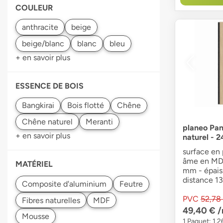
COULEUR
+ en savoir plus
ESSENCE DE BOIS
planeo Pan
+ en savoir plus
naturel - 
surface en
âme en MDF
MATÉRIEL
mm - épais
distance 13
Composite d'aluminium
PVC
52,78
49,40 €
/
1 Paquet: 1,2