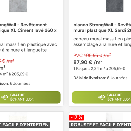
ongWall - Revêtement
planeo StrongWall - Revê
tique XL Ciment lavé 260 x
mural plastique XL Sardi 
carreau mural massif en pla
al massif en plastique avec
assemblage à rainure et lan
à rainure et languette
PVC
105,56 €
/m²
6 €
/m²
87,90 €
/m²
m²
1 Paquet: 2,34 m² à 205,69 €
34 m² à 205,69 €
Délai de livraison
: 6 Journées
aison
: 6 Journées
GRATUIT
GRATUIT
ÉCHANTILLON
ÉCHANTILLO
-17 %
 FACILE D'ENTRETIEN
ROBUSTE ET FACILE D'ENT