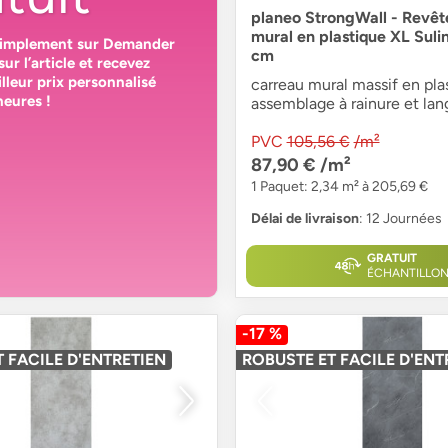
planeo StrongWall - Revê
mural en plastique XL Suli
simplement sur
Demander
cm
sur l’article et recevez
lleur prix personnalisé
carreau mural massif en pla
heures
!
assemblage à rainure et lan
PVC
105,56 €
/m²
87,90 €
/m²
1 Paquet: 2,34 m² à 205,69 €
Délai de livraison
: 12 Journées
GRATUIT
ÉCHANTILLO
-17 %
 FACILE D'ENTRETIEN
ROBUSTE ET FACILE D'ENT