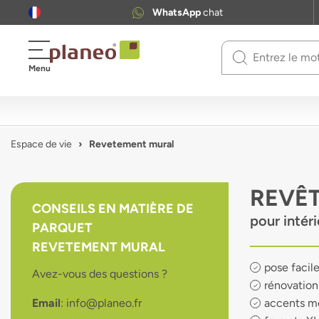
WhatsApp
chat
Use
Menu
up
and
down
arrows
to
Espace de vie
Revetement mural
select
available
result.
REVÊ
Press
CONSEILS EN MATIÈRE DE
enter
pour intéri
PARQUET
to
go
REVETEMENT MURAL
to
pose facil
Avez-vous des questions ?
selected
rénovation 
search
Email
: info@planeo.fr
accents mo
result.
Touch