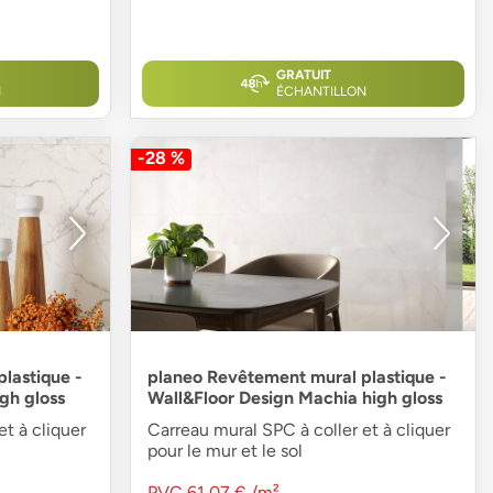
GRATUIT
N
ÉCHANTILLON
-28 %
lastique -
planeo Revêtement mural plastique -
gh gloss
Wall&Floor Design Machia high gloss
t à cliquer
Carreau mural SPC à coller et à cliquer
pour le mur et le sol
PVC
61,07 €
/m²