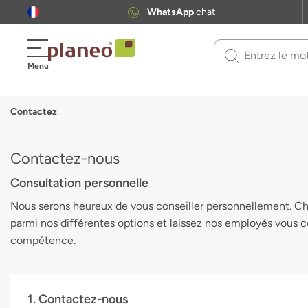
WhatsApp
chat
Use
Menu
up
and
down
Contactez
arrows
to
select
Contactez-nous
available
result.
Consultation personnelle
Press
Nous serons heureux de vous conseiller personnellement. C
enter
to
parmi nos différentes options et laissez nos employés vous c
go
compétence.
to
selected
search
result.
1. Contactez-nous
Touch