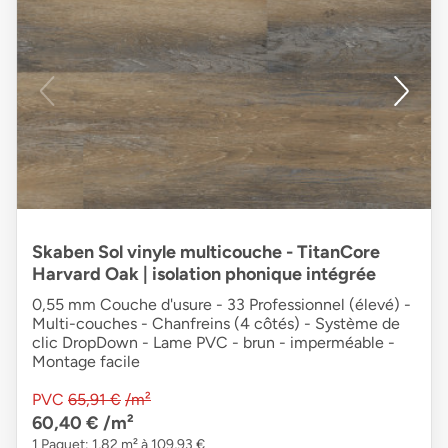
Skaben Sol vinyle multicouche - TitanCore
Harvard Oak | isolation phonique intégrée
0,55 mm Couche d'usure - 33 Professionnel (élevé) -
Multi-couches - Chanfreins (4 côtés) - Système de
clic DropDown - Lame PVC - brun - imperméable -
Montage facile
PVC
65,91 €
/m²
60,40 €
/m²
1 Paquet: 1,82 m² à 109,93 €