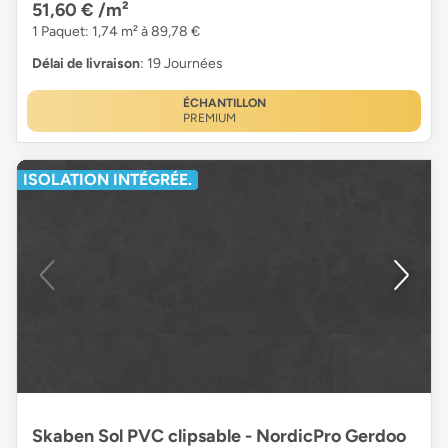
51,60 €
/m²
1 Paquet: 1,74 m² à 89,78 €
Délai de livraison
: 19 Journées
ÉCHANTILLON
PREMIUM
ISOLATION INTÉGRÉE.
Skaben Sol PVC clipsable - NordicPro Gerdoo