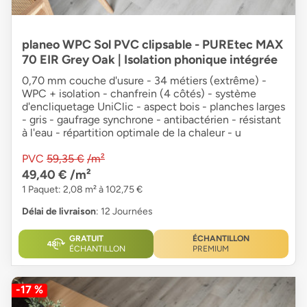
planeo WPC Sol PVC clipsable - PUREtec MAX
70 EIR Grey Oak | Isolation phonique intégrée
0,70 mm couche d'usure - 34 métiers (extrême) -
WPC + isolation - chanfrein (4 côtés) - système
d'encliquetage UniClic - aspect bois - planches larges
- gris - gaufrage synchrone - antibactérien - résistant
à l'eau - répartition optimale de la chaleur - u
PVC
59,35 €
/m²
49,40 €
/m²
1 Paquet: 2,08 m² à 102,75 €
Délai de livraison
: 12 Journées
GRATUIT
ÉCHANTILLON
ÉCHANTILLON
PREMIUM
-17 %