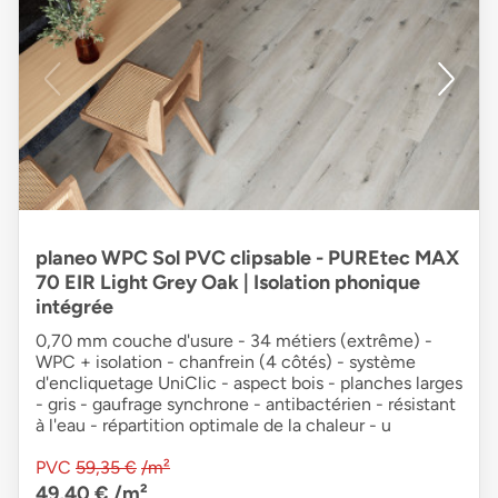
planeo WPC Sol PVC clipsable - PUREtec MAX
70 EIR Light Grey Oak | Isolation phonique
intégrée
0,70 mm couche d'usure - 34 métiers (extrême) -
WPC + isolation - chanfrein (4 côtés) - système
d'encliquetage UniClic - aspect bois - planches larges
- gris - gaufrage synchrone - antibactérien - résistant
à l'eau - répartition optimale de la chaleur - u
PVC
59,35 €
/m²
49,40 €
/m²