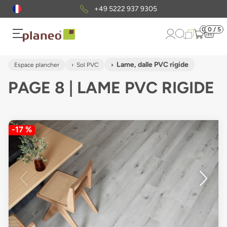
Envoi gratuit
d'échantillons
0
0 / 5
Lame, dalle PVC rigide
Espace plancher
Sol PVC
PAGE 8 | LAME PVC RIGIDE
-17 %