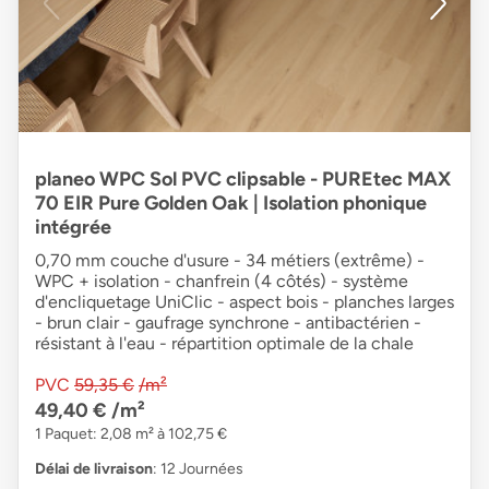
planeo WPC Sol PVC clipsable - PUREtec MAX
70 EIR Pure Golden Oak | Isolation phonique
intégrée
0,70 mm couche d'usure - 34 métiers (extrême) -
WPC + isolation - chanfrein (4 côtés) - système
d'encliquetage UniClic - aspect bois - planches larges
- brun clair - gaufrage synchrone - antibactérien -
résistant à l'eau - répartition optimale de la chale
PVC
59,35 €
/m²
49,40 €
/m²
1 Paquet: 2,08 m² à 102,75 €
Délai de livraison
: 12 Journées