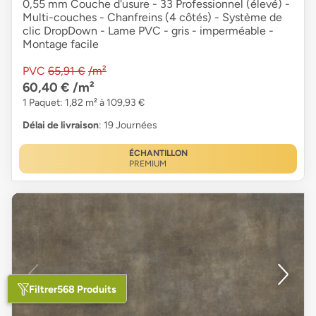
0,55 mm Couche d'usure - 33 Professionnel (élevé) -
Multi-couches - Chanfreins (4 côtés) - Système de
clic DropDown - Lame PVC - gris - imperméable -
Montage facile
PVC
65,91 €
/m²
60,40 €
/m²
1 Paquet: 1,82 m² à 109,93 €
Délai de livraison
: 19 Journées
ÉCHANTILLON
PREMIUM
Filtrer
568 Produits