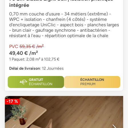
intégrée
0,70 mm couche d'usure - 34 métiers (extrême) -
WPC + isolation - chanfrein (4 côtés) - système
d'encliquetage UniClic - aspect bois - planches larges
- brun clair - gaufrage synchrone - antibactérien -
résistant à l'eau - répartition optimale de la chale
PVC
59,35 €
/m²
49,40 €
/m²
1 Paquet: 2,08 m² à 102,75 €
Délai de livraison
: 12 Journées
GRATUIT
ÉCHANTILLON
ÉCHANTILLON
PREMIUM
-17 %