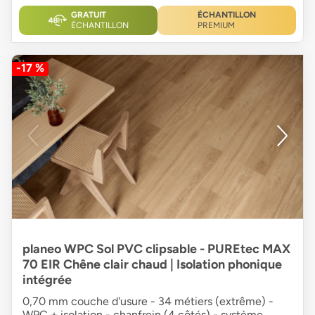
GRATUIT
ÉCHANTILLON
ÉCHANTILLON
PREMIUM
-17 %
planeo WPC Sol PVC clipsable - PUREtec MAX
70 EIR Chêne clair chaud | Isolation phonique
intégrée
0,70 mm couche d'usure - 34 métiers (extrême) -
WPC + isolation - chanfrein (4 côtés) - système