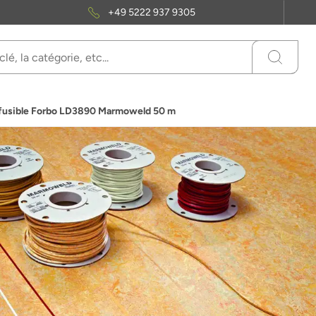
+49 5222 937 9305
 fusible Forbo LD3890 Marmoweld 50 m