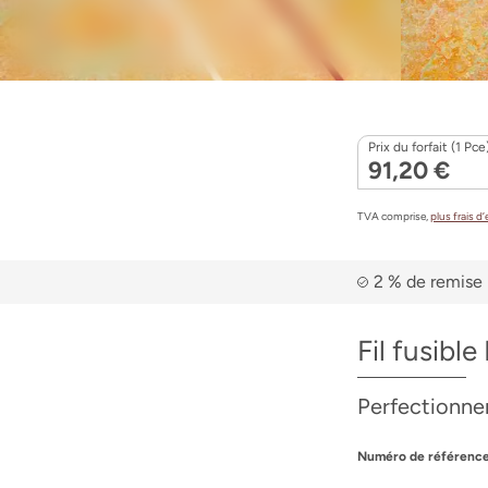
Prix du forfait (1 Pce
91,20 €
TVA comprise,
plus frais d
2 % de remise 
Fil fusib
Perfectionner
Numéro de référence