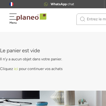
WhatsApp
chat
Use
Menu
up
and
down
arrows
to
Le panier est vide
select
available
Il n'y a aucun objet dans votre panier.
result.
Press
Cliquez
ici
pour continuer vos achats
enter
to
go
to
selected
search
result.
Touch