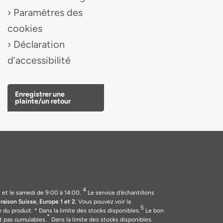
Paramètres des
cookies
Déclaration
d’accessibilité
Enregistrer une
plainte/un retour
4
et le samedi de 9:00 à 14:00.
Le service d'échantillons
vraison Suisse, Europe 1 et 2
. Vous pouvez voir la
5
e du produit.
* Dans la limite des stocks disponibles.
Le bon
*
t pas cumulables.
Dans la limite des stocks disponibles.