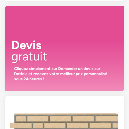
Devis
gratuit
Cliquez simplement sur
Demander un devis
sur
l’article et recevez votre
meilleur prix personnalisé
sous 24 heures
!