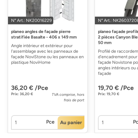
N° Art.: NK20016229
N° Art.: NK2603720
planeo angles de façade pierre
planeo façade profil
stratifiée Basalte - 406 x 149 mm
2 pièces Canyon Ble
50 mm
Angle intérieur et extérieur pour
l'assemblage avec les panneaux de
Profilé de raccordem
façade NoviStone ou les panneaux en
d'encadrement pour 
plastique NoviHome
façade Novistone pou
angles intérieurs ou 
façade
36,20 € /Pce
19,70 € /Pce
Prix: 36,20 €
Prix: 19,70 €
TVA comprise, hors
frais de port
Pce
P
Au panier