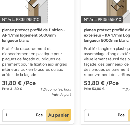
N° Art.: PR35295010
N° Art.: PR35555010
planeo protect profilé de finition -
planeo protect profilé d'
AP 17mm logement 5000mm
extérieur - KA 17mm Lo
longueur blanc
longueur 5000mm blanc
Profilé de raccordement et
Profilé d'angle en plastiq
d'encadrement en plastique pour
assemblage d'angle extér
plaques de façade ou briques de
visuellement réussi des 
parement pour la fixation aux angles
façade, des panneaux de
intérieurs, aux embrasures ou aux
des briques de parement
arêtes de la façade
recouvrement des arêtes
31,80 € /Pce
53,80 € /Pce
Prix: 31,80 €
Prix: 53,80 €
TVA comprise, hors
TVA 
frais de port
Au panier
Pce
Pce