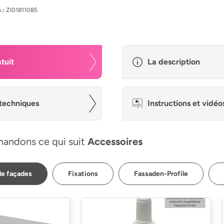
.:
ZI01811085
tuit
La description
techniques
Instructions et vidéo
andons ce qui suit
Accessoires
de façades
Fixations
Fassaden-Profile