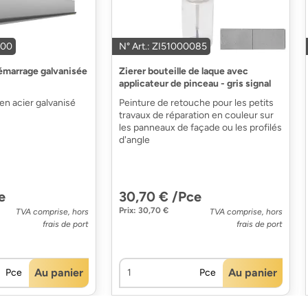
000
N° Art.: ZI51000085
démarrage galvanisée
Zierer bouteille de laque avec
applicateur de pinceau - gris signal
 en acier galvanisé
Peinture de retouche pour les petits
travaux de réparation en couleur sur
les panneaux de façade ou les profilés
d'angle
e
30,70 € /Pce
Prix: 30,70 €
TVA comprise, hors
TVA comprise, hors
frais de port
frais de port
Au panier
Au panier
Pce
Pce