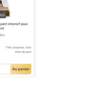
005
yant intensif pour
 ml
25m
TVA comprise, hors
frais de port
Au panier