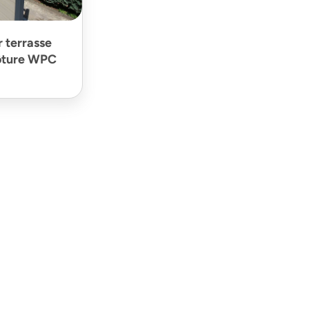
r terrasse
lôture WPC