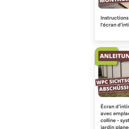
Instructions
l’écran d’i
Écran d’inti
avec emplac
colline - sy
jardin plan