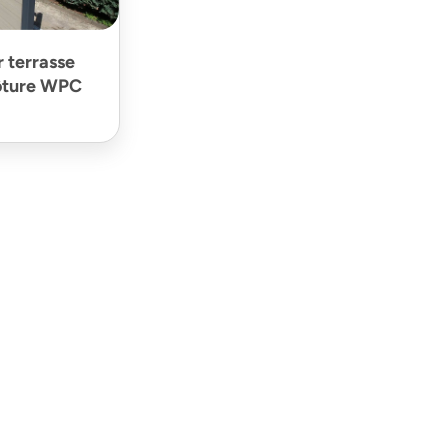
r terrasse
lôture WPC