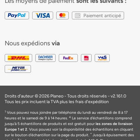
Les moyens de paiement
sont les suivants :
Paiement anticipé
Nous expédions
via
Droits d'auteur © 2026 Planeo - Tous droits réservés -
v2.161.0
Tous les prix incluent la TVA plus les frais d'expédition
1
Vous pouvez nous joindre par téléphone du lundi au vendredi de 8 à 17
4
heures et le samedi de 9 à 14 heures.
Le service d'échantillons comprend
jusqu'à 5 échantillons de produits et est gratuit pour
les zones de livraison
Europe 1 et 2
. Vous pouvez voir la disponibilité des échantillons en cliquant
*
sur le bouton d'échantillon sur la page du produit.
Jusqu'à épuisement des
5