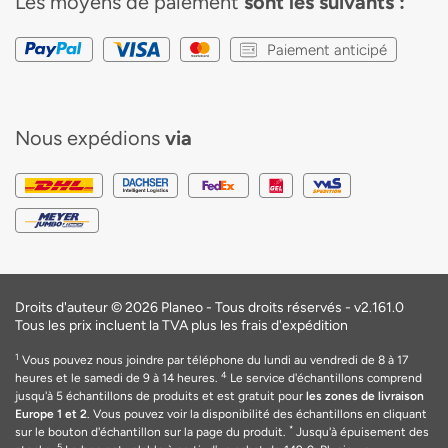
Les moyens de paiement
sont les suivants :
Paiement anticipé
Nous expédions
via
Droits d'auteur © 2026 Planeo - Tous droits réservés -
v2.161.0
Tous les prix incluent la TVA plus les frais d'expédition
1
Vous pouvez nous joindre par téléphone du lundi au vendredi de 8 à 17
4
heures et le samedi de 9 à 14 heures.
Le service d'échantillons comprend
jusqu'à 5 échantillons de produits et est gratuit pour
les zones de livraison
Europe 1 et 2
. Vous pouvez voir la disponibilité des échantillons en cliquant
*
sur le bouton d'échantillon sur la page du produit.
Jusqu'à épuisement des
5