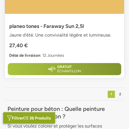
planeo tones - Faraway Sun 2,5l
Jaune d'été. Une convivialité légère et lumineuse.
27,40 €
Délai de livraison
: 12 Journées
GRATUIT
ÉCHANTILLON
1
2
Peinture pour béton : Quelle peinture
tient-on sur le béton ?
Filtrer
(1) 36 Produits
Si vous voulez colorer et protéger les surfaces