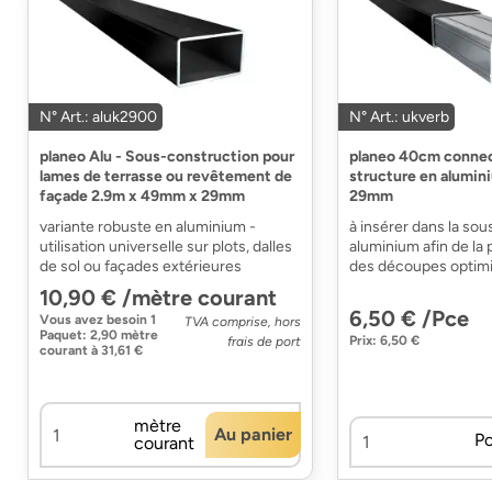
N° Art.: aluk2900
N° Art.: ukverb
planeo Alu - Sous-construction pour
planeo 40cm connec
lames de terrasse ou revêtement de
structure en alumi
façade 2.9m x 49mm x 29mm
29mm
variante robuste en aluminium -
à insérer dans la so
utilisation universelle sur plots, dalles
aluminium afin de la
de sol ou façades extérieures
des découpes optim
10,90 € /mètre courant
6,50 € /Pce
Vous avez besoin
1
TVA comprise, hors
Paquet
:
2,90 mètre
Prix: 6,50 €
frais de port
courant
à
31,61 €
mètre
Au panier
P
courant