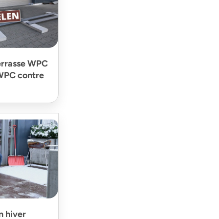
terrasse WPC
 WPC contre
n hiver