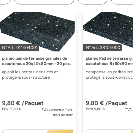
N° Art.: 011404001
N° Art.: 38104000
planeo pad de terrasse granulés de
planeo Pad de terrasse g
caoutchouc 20x40x80mm - 20 pcs.
caoutchouc 8x60x90 mm 
aplanit les petites inégalités et
compense les petites irré
protège la sous-structure
protège la sous-construc
9,80 € /Paquet
9,80 € /Paquet
Prix: 9,80 €
Prix: 9,80 €
TVA comprise, hors
TVA 
frais de port