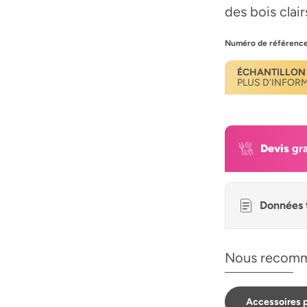
des bois clai
Numéro de référence
ÉCHANTILLON
PLUS D'INFOR
Devis
gra
Données 
Nous recomm
Accessoires p