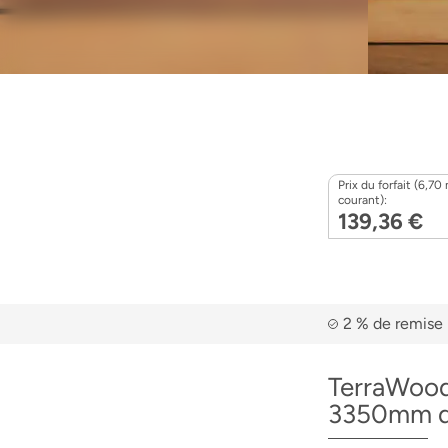
Prix du forfait (6,70
courant):
139,36 €
2 % de remise 
TerraWood 
3350mm de