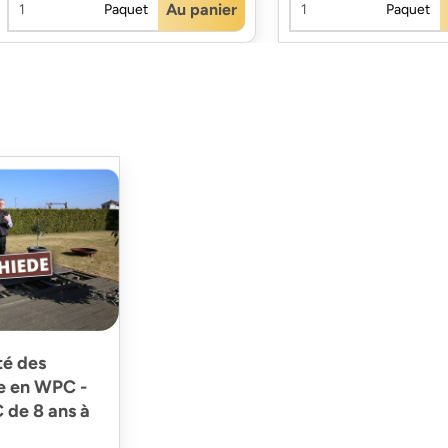
Au panier
Paquet
Paquet
té des
se en WPC -
 de 8 ans à