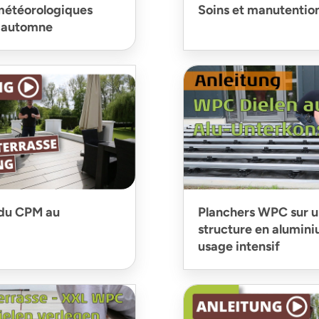
météorologiques
Soins et manutentio
n automne
 du CPM au
Planchers WPC sur u
structure en alumin
usage intensif