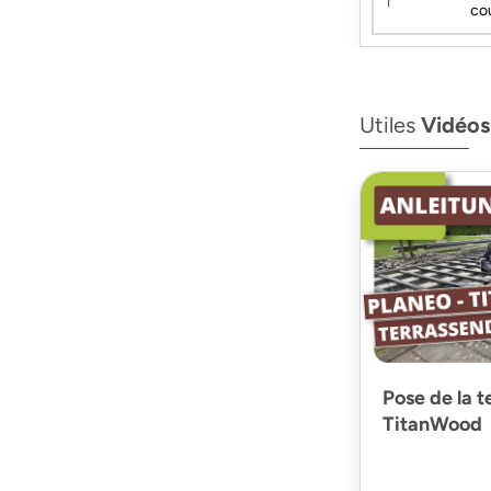
co
Utiles
Vidéos
Pose de la t
TitanWood