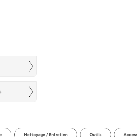
s
e
Nettoyage / Entretien
Outils
Access