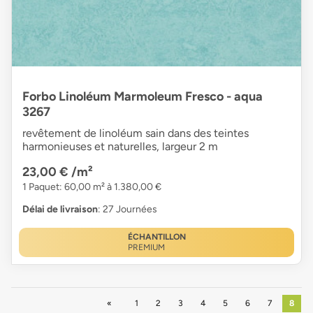
Forbo Linoléum Marmoleum Fresco - aqua
3267
revêtement de linoléum sain dans des teintes
harmonieuses et naturelles, largeur 2 m
23,00 €
/m²
1 Paquet: 60,00 m² à 1.380,00 €
Délai de livraison
: 27 Journées
ÉCHANTILLON
PREMIUM
Précédent
1
2
3
4
5
6
7
8