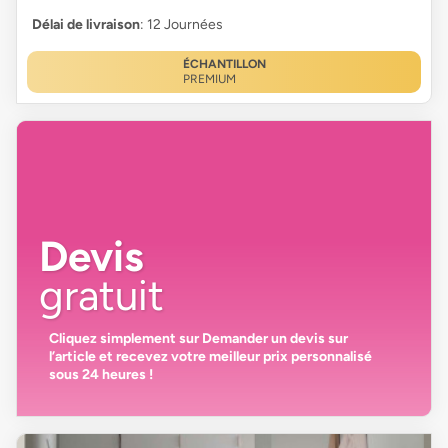
Délai de livraison
: 12 Journées
ÉCHANTILLON
PREMIUM
Devis
gratuit
Cliquez simplement sur
Demander un devis
sur
l’article et recevez votre
meilleur prix personnalisé
sous 24 heures
!