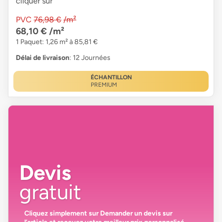
cliquer sur
PVC
76,98 €
/m²
68,10 €
/m²
1 Paquet: 1,26 m² à 85,81 €
Délai de livraison
: 12 Journées
ÉCHANTILLON
PREMIUM
Devis
gratuit
Cliquez simplement sur
Demander un devis
sur