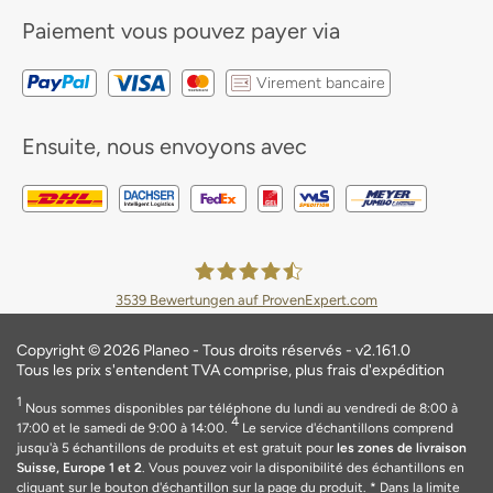
Paiement
vous pouvez payer via
Virement bancaire
Ensuite, nous envoyons avec
3539
Bewertungen auf ProvenExpert.com
Planeo Deutschland GmbH
Copyright © 2026 Planeo - Tous droits réservés - v2.161.0
Tous les prix s'entendent TVA comprise, plus frais d'expédition
1
Nous sommes disponibles par téléphone du lundi au vendredi de 8:00 à
4
17:00 et le samedi de 9:00 à 14:00.
Le service d'échantillons comprend
jusqu'à 5 échantillons de produits et est gratuit pour
les zones de livraison
Suisse, Europe 1 et 2
. Vous pouvez voir la disponibilité des échantillons en
cliquant sur le bouton d'échantillon sur la page du produit.
* Dans la limite