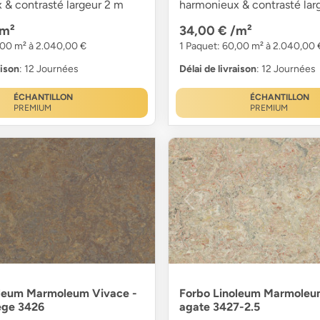
 & contrasté largeur 2 m
harmonieux & contrasté lar
/m²
34,00 €
/m²
,00 m² à 2.040,00 €
1 Paquet: 60,00 m² à 2.040,00 
aison
: 12 Journées
Délai de livraison
: 12 Journées
ÉCHANTILLON
ÉCHANTILLON
PREMIUM
PREMIUM
oleum Marmoleum Vivace -
Forbo Linoleum Marmoleu
iège 3426
agate 3427-2.5