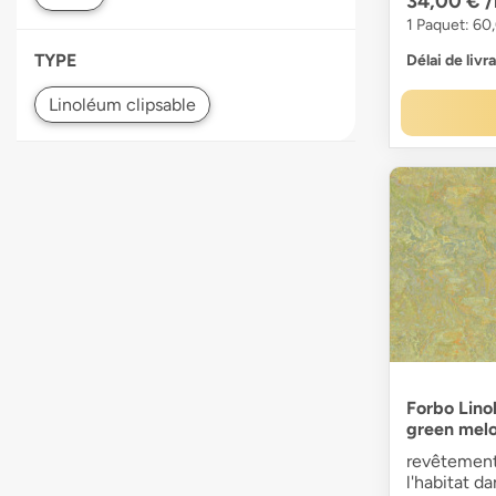
34,00 €
1 Paquet: 60
TYPE
Délai de livr
Forbo Lin
green melo
revêtement
l'habitat d