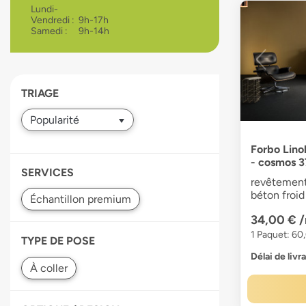
Lundi-
devices
Vendredi :
9h-17h
users
Samedi :
9h-14h
can
use
touch
and
TRIAGE
swipe
gestures.
Forbo Lin
- cosmos 3
SERVICES
revêtement 
béton froid
34,00 €
1 Paquet: 60
TYPE DE POSE
Délai de livr