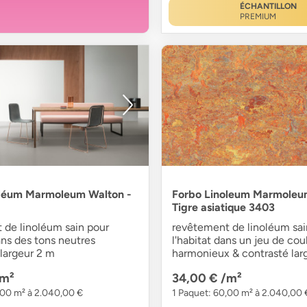
ÉCHANTILLON
PREMIUM
oléum Marmoleum Walton -
Forbo Linoleum Marmoleu
Tigre asiatique 3403
 de linoléum sain pour
revêtement de linoléum sai
dans des tons neutres
l'habitat dans un jeu de cou
 largeur 2 m
harmonieux & contrasté lar
/m²
34,00 €
/m²
,00 m² à 2.040,00 €
1 Paquet: 60,00 m² à 2.040,00 