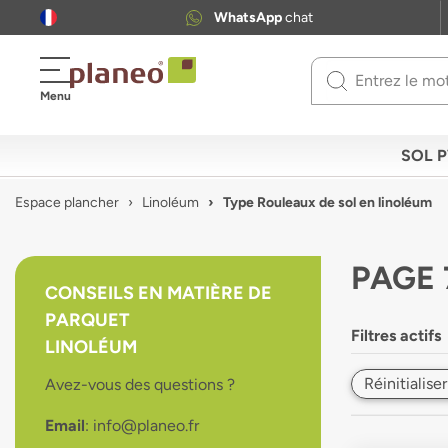
WhatsApp
chat
Use
Menu
up
and
down
SOL 
arrows
to
Espace plancher
Linoléum
Type Rouleaux de sol en linoléum
select
available
result.
PAGE 
Press
CONSEILS EN MATIÈRE DE
enter
PARQUET
to
Filtres actifs
go
LINOLÉUM
to
Réinitialiser
Avez-vous des questions ?
selected
search
Email
: info@planeo.fr
result.
Touch