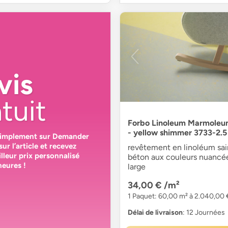
vis
tuit
Forbo Linoleum Marmoleu
- yellow shimmer 3733-2.5
simplement sur
Demander
sur l’article et recevez
revêtement en linoléum sain
lleur prix personnalisé
béton aux couleurs nuancé
heures
!
large
34,00 €
/m²
1 Paquet: 60,00 m² à 2.040,00 
Délai de livraison
: 12 Journées