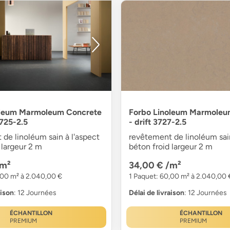
oleum Marmoleum Concrete
Forbo Linoleum Marmoleu
725-2.5
- drift 3727-2.5
de linoléum sain à l'aspect
revêtement de linoléum sain
 largeur 2 m
béton froid largeur 2 m
/m²
34,00 €
/m²
,00 m² à 2.040,00 €
1 Paquet: 60,00 m² à 2.040,00 
aison
: 12 Journées
Délai de livraison
: 12 Journées
ÉCHANTILLON
ÉCHANTILLON
PREMIUM
PREMIUM