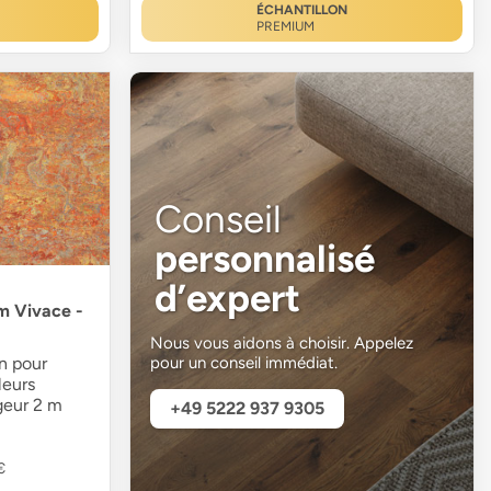
ÉCHANTILLON
PREMIUM
Conseil
personnalisé
d’expert
m Vivace -
Nous vous aidons à choisir. Appelez
pour un conseil immédiat.
n pour
leurs
geur 2 m
+49 5222 937 9305
€