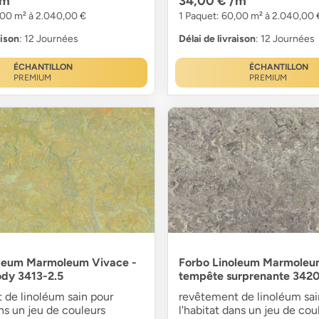
/m²
34,00 €
/m²
,00 m² à 2.040,00 €
1 Paquet: 60,00 m² à 2.040,00 
aison
: 12 Journées
Délai de livraison
: 12 Journées
ÉCHANTILLON
ÉCHANTILLON
PREMIUM
PREMIUM
oleum Marmoleum Vivace -
Forbo Linoleum Marmoleu
dy 3413-2.5
tempête surprenante 342
 de linoléum sain pour
revêtement de linoléum sai
ans un jeu de couleurs
l'habitat dans un jeu de cou