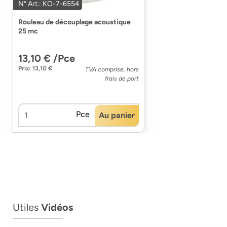
N° Art.: KO-7-6554
Rouleau de découplage acoustique
25 mc
13,10 € /Pce
Prix: 13,10 €
TVA comprise, hors
frais de port
Pce
Au panier
Utiles
Vidéos