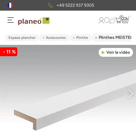
+49 5222 937 9305
0
Plinthes MEISTER 
Espace plancher
Accessoires
Plinthe
- 11 %
Voir la vidéo