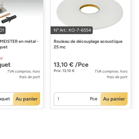
01
N° Art.: KO-7-6554
n MEISTER en métal -
Rouleau de découplage acoustique
quet
25 mc
et
quet
13,10 € /Pce
Prix: 13,10 €
TVA comprise, hors
TVA comprise, hors
frais de port
frais de port
Au panier
Au panier
aquet
Pce