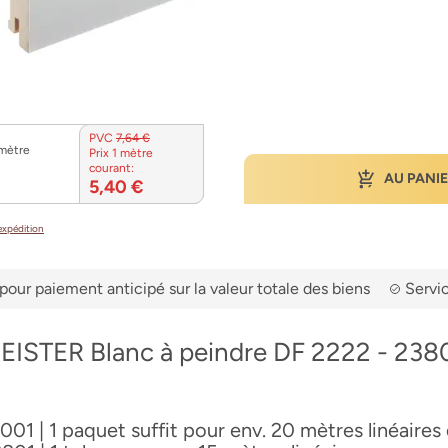
PVC
7,64 €
 mètre
Prix 1 mètre
courant:
AU PANI
5,40 €
’expédition
pour paiement anticipé sur la valeur totale des biens
Servic
EISTER Blanc à peindre DF 2222 - 2380
001 | 1 paquet suffit pour env. 20 mètres linéaires 