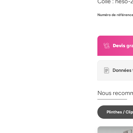
Colle : heso-
Numéro de référence
Devis
gra
Données 
Nous recomm
Plinthes / Cli