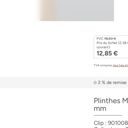
PVC
18,20 €
Prix du forfait (2,38
courant):
12,85 €
TVA comprise,
plus frais d
2 % de remise 
Plinthes M
mm
Clip : 901008