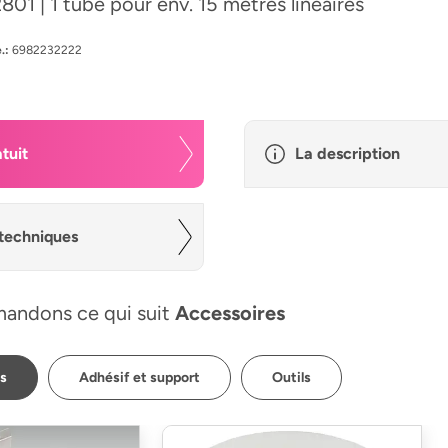
2801 | 1 tube pour env. 15 mètres linéaires
.:
6982232222
tuit
La description
techniques
andons ce qui suit
Accessoires
ps
Adhésif et support
Outils