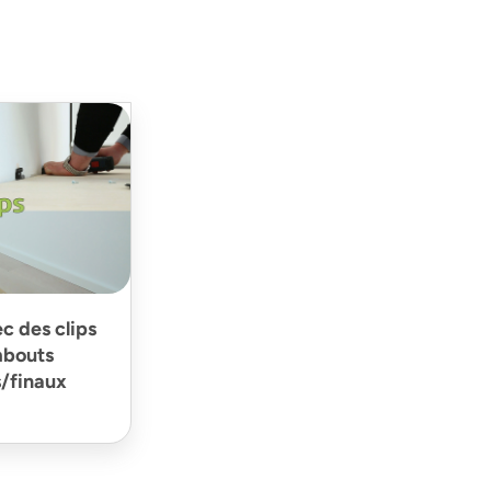
ec des clips
mbouts
s/finaux