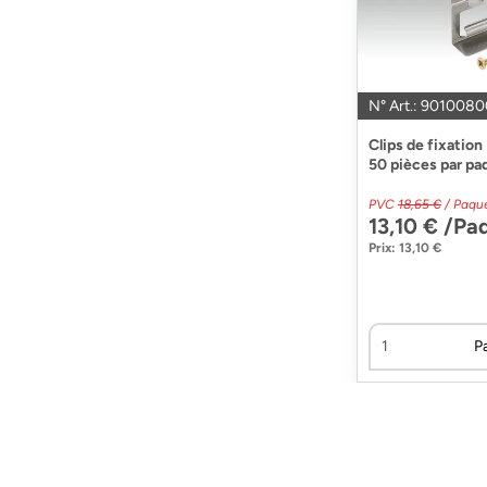
N° Art.: 9010080
Clips de fixatio
50 pièces par pa
PVC
18,65 €
/ Paqu
13,10 € /Pa
Prix: 13,10 €
P