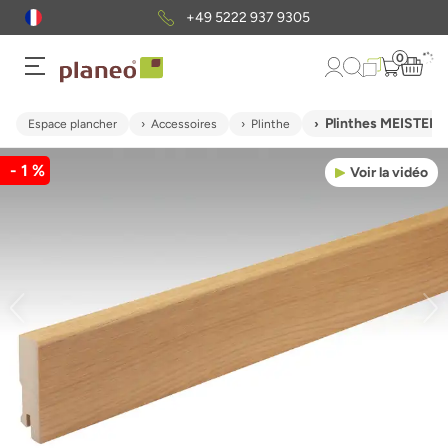
+49 5222 937 9305
0
Plinthes MEISTER 
Espace plancher
Accessoires
Plinthe
- 1 %
Voir la vidéo