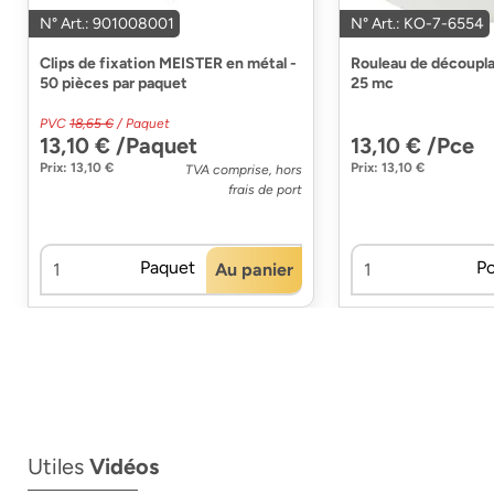
N° Art.: 901008001
N° Art.: KO-7-6554
Clips de fixation MEISTER en métal -
Rouleau de découpl
50 pièces par paquet
25 mc
PVC
18,65 €
/ Paquet
13,10 € /Paquet
13,10 € /Pce
Prix: 13,10 €
Prix: 13,10 €
TVA comprise, hors
frais de port
Paquet
P
Au panier
Utiles
Vidéos