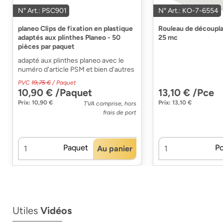
N° Art.: PSC901
N° Art.: KO-7-6554
planeo Clips de fixation en plastique
Rouleau de découpl
adaptés aux plinthes Planeo - 50
25 mc
pièces par paquet
adapté aux plinthes planeo avec le
numéro d'article PSM et bien d'autres
PVC
19,75 €
/ Paquet
10,90 € /Paquet
13,10 € /Pce
Prix: 10,90 €
Prix: 13,10 €
TVA comprise, hors
frais de port
Paquet
P
Au panier
Utiles
Vidéos