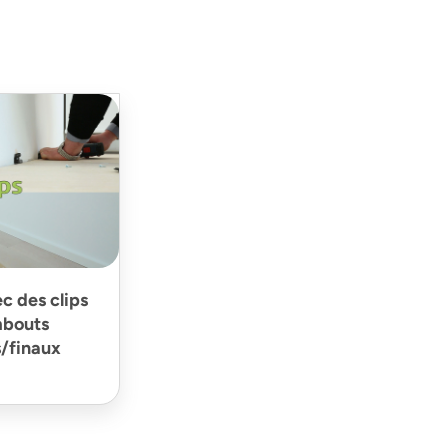
ec des clips
mbouts
s/finaux