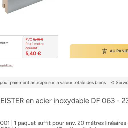
PVC
5,46 €
 mètre
Prix 1 mètre
courant:
AU PANI
5,40 €
’expédition
pour paiement anticipé sur la valeur totale des biens
Servic
EISTER en acier inoxydable DF 063 - 2
001 | 1 paquet suffit pour env. 20 mètres linéaires 