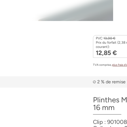
PVC
13,00 €
Prix du forfait (2,38
courant):
12,85 €
TVA comprise,
plus frais d
2 % de remise 
Plinthes M
16 mm
Clip : 901008