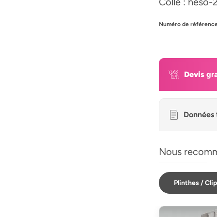
Colle : heso-
Numéro de référence
Devis
gra
Données 
Nous recomm
Plinthes / Cli