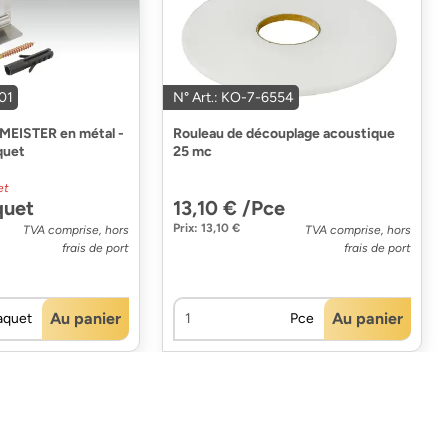
01
N° Art.: KO-7-6554
n MEISTER en métal -
Rouleau de découplage acoustique
quet
25 mc
et
quet
13,10 € /Pce
Prix: 13,10 €
TVA comprise, hors
TVA comprise, hors
frais de port
frais de port
Au panier
Au panier
aquet
Pce