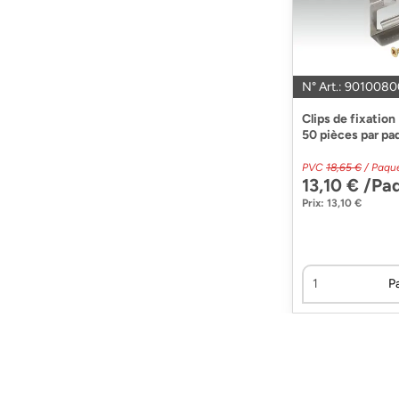
N° Art.: 9010080
Clips de fixatio
50 pièces par pa
PVC
18,65 €
/ Paqu
13,10 € /Pa
Prix: 13,10 €
P