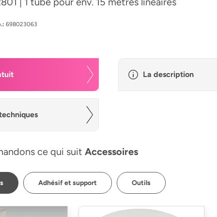
2801 | 1 tube pour env. 15 mètres linéaires
.:
698023063
tuit
La description
techniques
andons ce qui suit
Accessoires
ps
Adhésif et support
Outils