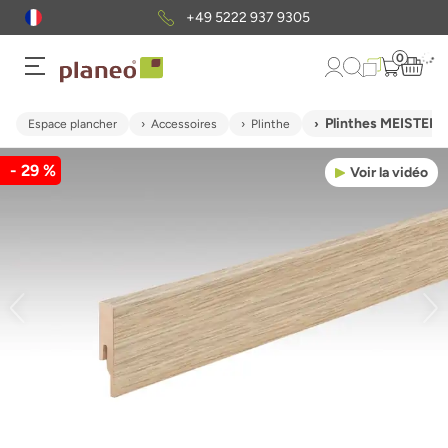
+49 5222 937 9305
0
Plinthes MEISTER F
Espace plancher
Accessoires
Plinthe
- 29 %
Voir la vidéo