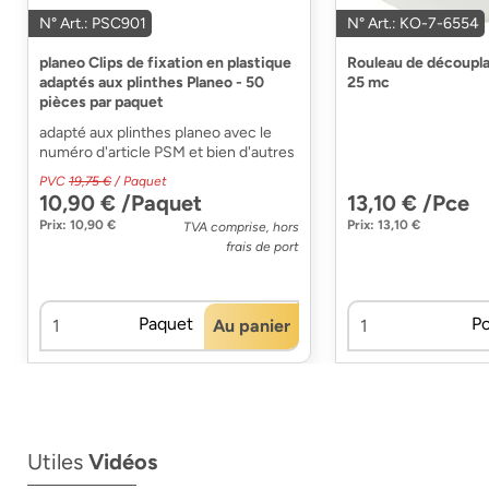
N° Art.: PSC901
N° Art.: KO-7-6554
planeo Clips de fixation en plastique
Rouleau de découpl
adaptés aux plinthes Planeo - 50
25 mc
pièces par paquet
adapté aux plinthes planeo avec le
numéro d'article PSM et bien d'autres
PVC
19,75 €
/ Paquet
10,90 € /Paquet
13,10 € /Pce
Prix: 10,90 €
Prix: 13,10 €
TVA comprise, hors
frais de port
Paquet
P
Au panier
Utiles
Vidéos