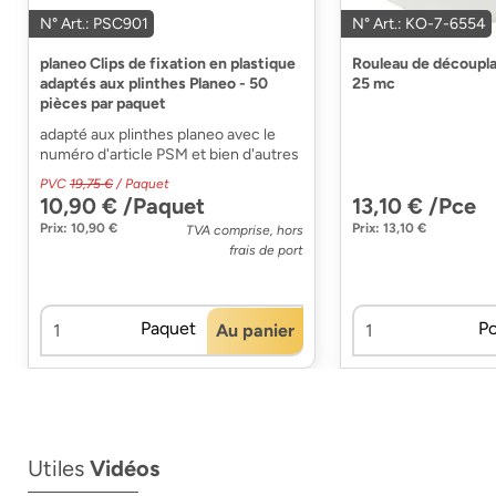
N° Art.: PSC901
N° Art.: KO-7-6554
planeo Clips de fixation en plastique
Rouleau de découpl
adaptés aux plinthes Planeo - 50
25 mc
pièces par paquet
adapté aux plinthes planeo avec le
numéro d'article PSM et bien d'autres
PVC
19,75 €
/ Paquet
10,90 € /Paquet
13,10 € /Pce
Prix: 10,90 €
Prix: 13,10 €
TVA comprise, hors
frais de port
Paquet
P
Au panier
Utiles
Vidéos