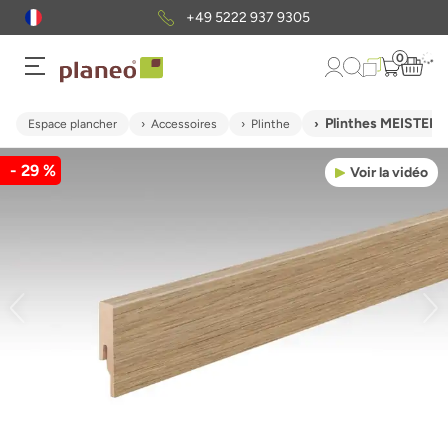
+49 5222 937 9305
0
Plinthes MEISTER P
Espace plancher
Accessoires
Plinthe
- 29 %
Voir la vidéo