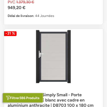
PVC
1.379,30 €
949,20 €
Délai de livraison
: 44 Journées
-31 %
planeo Gardence Simply Small - Porte
Filtrer
386 Produits
universelle en PVC blanc avec cadre en
aluminium anthracite | DB703 100 x 180 cm