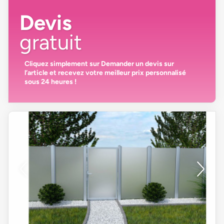
Devis
gratuit
Cliquez simplement sur
Demander un devis
sur
l’article et recevez votre
meilleur prix personnalisé
sous 24 heures
!