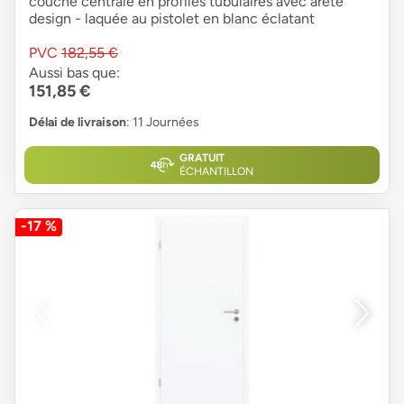
couche centrale en profilés tubulaires avec arête
design - laquée au pistolet en blanc éclatant
PVC
182,55 €
Aussi bas que:
151,85 €
Délai de livraison
: 11 Journées
GRATUIT
ÉCHANTILLON
-17 %