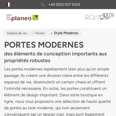
305
Envoi gratuit
d'échantillons
0
0 / 5
Style Moderne
Espace de vie
Portes
PORTES MODERNES
des éléments de conception importants aux
propriétés robustes
Les portes modernes représentent bien plus qu'un simple
passage. Ils créent une division claire entre les différents
espaces de vie, dissimulent un certain chaos et offrent
l'intimité nécessaire. En outre, les portes constituent un
élément de design important. Dans notre boutique en
ligne, nous vous proposons une sélection de haute qualité
de portes au look moderne, qui non seulement
convainquent par un design clair, mais sont également