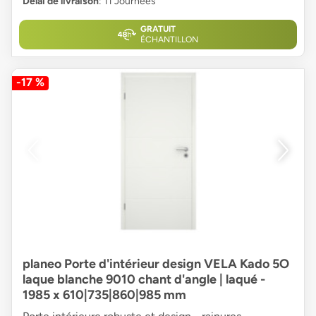
Délai de livraison
: 11 Journées
GRATUIT
ÉCHANTILLON
-17 %
planeo Porte d'intérieur design VELA Kado 5O
laque blanche 9010 chant d'angle | laqué -
1985 x 610|735|860|985 mm