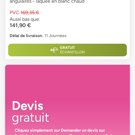
angulaires - laquée en blanc chaud
PVC
169,35 €
Aussi bas que:
141,90 €
Délai de livraison
: 11 Journées
GRATUIT
ÉCHANTILLON
Devis
gratuit
Cliquez simplement sur
Demander un devis
sur