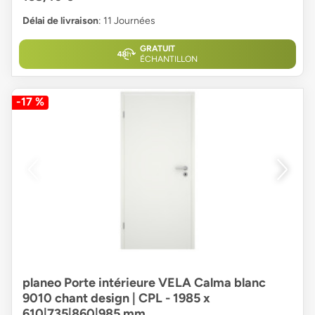
Délai de livraison
: 11 Journées
GRATUIT
ÉCHANTILLON
-17 %
planeo Porte intérieure VELA Calma blanc
9010 chant design | CPL - 1985 x
610|735|860|985 mm