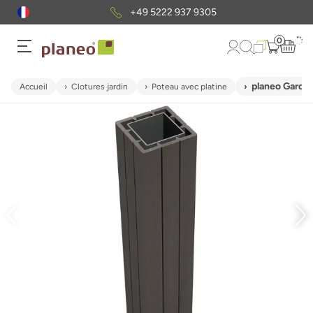
+49 5222 937 9305
0
planeo Garden
Accueil
Clotures jardin
Poteau avec platine