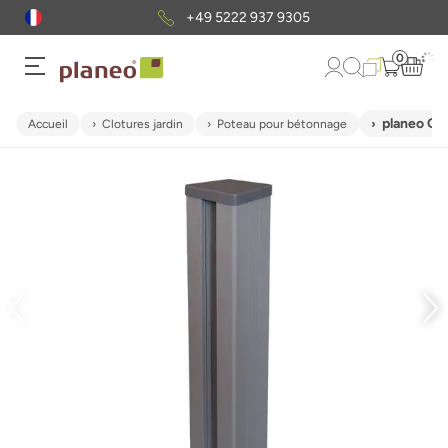
+49 5222 937 9305
0
planeo Ga
Accueil
Clotures jardin
Poteau pour bétonnage