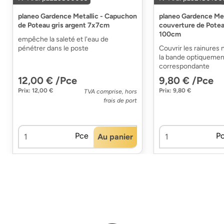
planeo Gardence Metallic - Capuchon
planeo Gardence Met
de Poteau gris argent 7x7cm
couverture de Potea
100cm
empêche la saleté et l'eau de
pénétrer dans le poste
Couvrir les rainures 
la bande optiquemen
correspondante
12,00 € /Pce
9,80 € /Pce
Prix: 12,00 €
Prix: 9,80 €
TVA comprise, hors
frais de port
Pce
P
Au panier