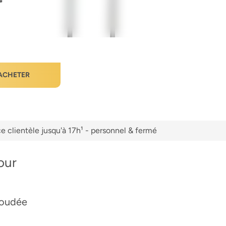
ACHETER
e clientèle jusqu'à 17h¹ - personnel & fermé
our
soudée