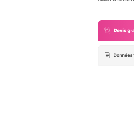
Devis
gra
Données 