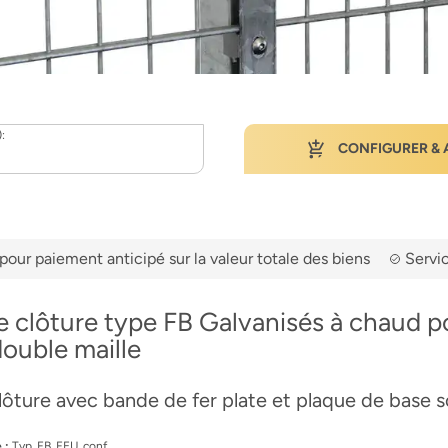
):
CONFIGURER & 
pour paiement anticipé sur la valeur totale des biens
Servic
e clôture type FB Galvanisés à chaud p
double maille
lôture avec bande de fer plate et plaque de base 
.:
Typ_FB_FEU_conf