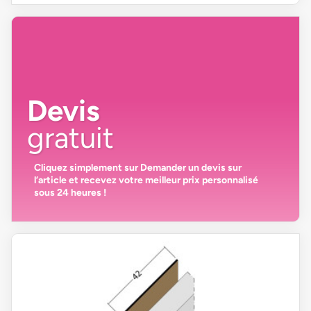
Devis
gratuit
Cliquez simplement sur
Demander un devis
sur
l’article et recevez votre
meilleur prix personnalisé
sous 24 heures
!