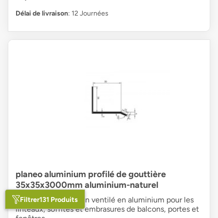
Délai de livraison
: 12 Journées
planeo aluminium profilé de gouttière
35x35x3000mm aluminium-naturel
Filtrer
131 Produits
Profilé de larmier non ventilé en aluminium pour les
linteaux, soffites et embrasures de balcons, portes et