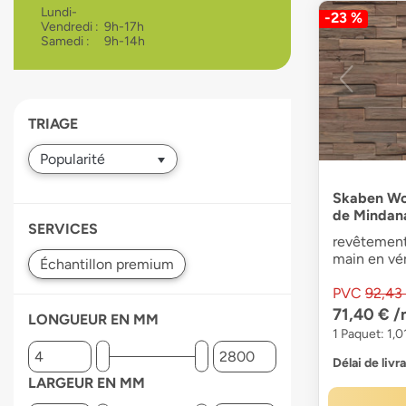
Lundi-
-23 %
devices
Vendredi :
9h-17h
users
Samedi :
9h-14h
can
use
touch
and
TRIAGE
swipe
gestures.
Skaben Woo
de Mindan
SERVICES
revêtement
main en vér
PVC
92,43
71,40 €
/
LONGUEUR EN MM
1 Paquet: 1,0
Délai de livr
LARGEUR EN MM