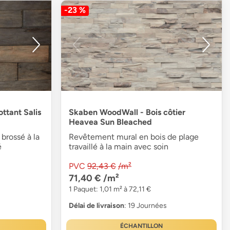
-23 %
ttant Salis
Skaben WoodWall - Bois côtier
Heavea Sun Bleached
brossé à la
Revêtement mural en bois de plage
é
travaillé à la main avec soin
PVC
92,43 €
/m²
71,40 €
/m²
1 Paquet: 1,01 m² à 72,11 €
Délai de livraison
: 19 Journées
ÉCHANTILLON