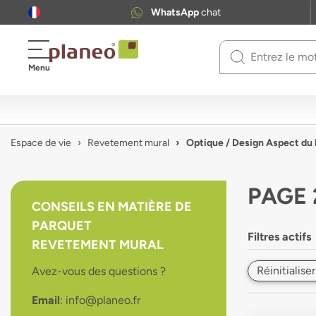
WhatsApp
chat
Use
Menu
up
and
down
arrows
to
Espace de vie
Revetement mural
Optique / Design Aspect du 
select
available
result.
PAGE 
Press
CONSEILS EN MATIÈRE DE
enter
PARQUET
to
Filtres actifs
go
REVETEMENT MURAL
to
Réinitialiser
Avez-vous des questions ?
selected
search
Email
: info@planeo.fr
result.
Touch