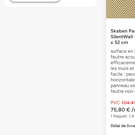
Skaben Pa
SilentWall
x 52 cm
surface en 
feutre acou
efficacemen
les murs et
facile : pe
horizontale
panneau es
feutre noir
PVC
104,4
75,80 €
/
1 Paquet: 1,4
Délai de livr