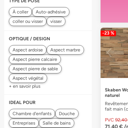
TYPE DE POSE
-23 %
OPTIQUE / DESIGN
+ en savoir plus
Skaben Woo
naturel
IDEAL POUR
Revêtement
fait main (
PVC
92,40
71,40 €
/