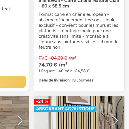
SilentWall - Carré Chêne Naturel Clair
- 60 x 58,5 cm
 teck
Format carré en chêne européen -
absorbe efficacement les sons - look
exclusif - convient pour les murs et les
plafonds - montage facile pour une
créativité sans limite - montable à
l'infini sans jointures visibles - 9 mm de
feutre noir
PVC
104,39 €
/m²
74,70 €
/m²
1 Paquet: 1,40 m² à 104,58 €
Délai de livraison
: 19 Journées
-24 %
ABSORBANT ACOUSTIQUE