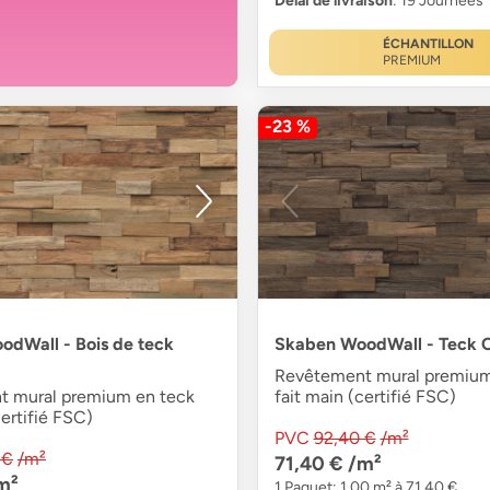
Délai de livraison
: 19 Journées
ÉCHANTILLON
PREMIUM
-23 %
dWall - Bois de teck
Skaben WoodWall - Teck 
Revêtement mural premium
 mural premium en teck
fait main (certifié FSC)
certifié FSC)
PVC
92,40 €
/m²
 €
/m²
71,40 €
/m²
m²
1 Paquet: 1,00 m² à 71,40 €