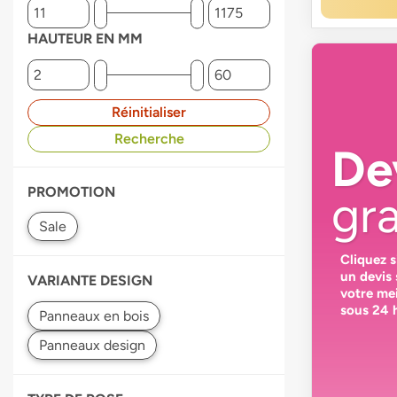
HAUTEUR EN MM
Réinitialiser
Recherche
De
PROMOTION
gra
Cliquez 
un devis
VARIANTE DESIGN
votre
mei
sous 24 