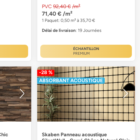
PVC
92,40 €
/m²
71,40 €
/m²
1 Paquet: 0,50 m² à 35,70 €
Délai de livraison
: 19 Journées
ÉCHANTILLON
PREMIUM
-28 %
ABSORBANT ACOUSTIQUE
Chic
Skaben Panneau acoustique