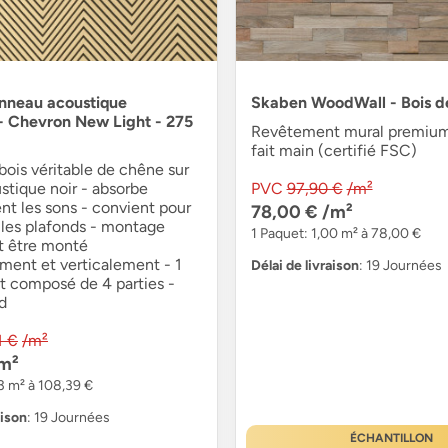
nneau acoustique
Skaben WoodWall - Bois d
 - Chevron New Light - 275
Revêtement mural premium
fait main (certifié FSC)
bois véritable de chêne sur
stique noir - absorbe
PVC
97,90 €
/m²
t les sons - convient pour
78,00 €
/m²
 les plafonds - montage
1 Paquet: 1,00 m² à 78,00 €
ut être monté
ment et verticalement - 1
Délai de livraison
: 19 Journées
t composé de 4 parties -
 d
1 €
/m²
m²
3 m² à 108,39 €
aison
: 19 Journées
ÉCHANTILLON