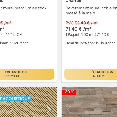
ed
Charred
 mural premium en teck
Revêtement mural noble en
brossé à la main
 €
/m²
PVC
92,40 €
/m²
m²
71,40 €
/m²
0 m² à 71,40 €
1 Paquet: 1,00 m² à 71,40 €
aison
: 19 Journées
Délai de livraison
: 19 Journées
ÉCHANTILLON
ÉCHANTILLON
PREMIUM
PREMIUM
-20 %
T ACOUSTIQUE