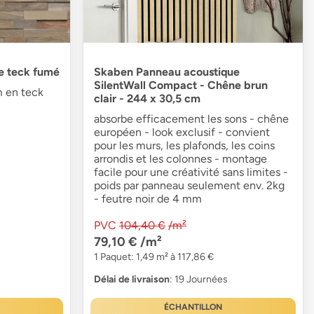
e teck fumé
Skaben Panneau acoustique
SilentWall Compact - Chêne brun
 en teck
clair - 244 x 30,5 cm
absorbe efficacement les sons - chêne
européen - look exclusif - convient
pour les murs, les plafonds, les coins
arrondis et les colonnes - montage
facile pour une créativité sans limites -
poids par panneau seulement env. 2kg
- feutre noir de 4 mm
PVC
104,40 €
/m²
79,10 €
/m²
1 Paquet: 1,49 m² à 117,86 €
Délai de livraison
: 19 Journées
ÉCHANTILLON