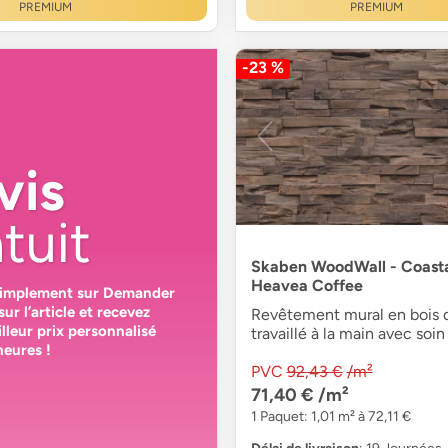
PREMIUM
PREMIUM
-23 %
vis
tuit
Skaben WoodWall - Coast
Heavea Coffee
simplement sur
Demander
sur l’article et recevez
Revêtement mural en bois 
lleur prix personnalisé
travaillé à la main avec soin
heures
!
PVC
92,43 €
/m²
71,40 €
/m²
1 Paquet: 1,01 m² à 72,11 €