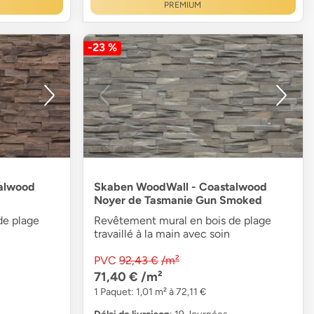
PREMIUM
-23 %
alwood
Skaben WoodWall - Coastalwood
Noyer de Tasmanie Gun Smoked
de plage
Revêtement mural en bois de plage
travaillé à la main avec soin
PVC
92,43 €
/m²
71,40 €
/m²
1 Paquet: 1,01 m² à 72,11 €