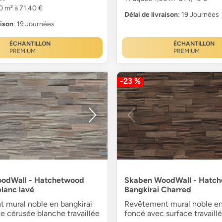
0 m² à 71,40 €
Délai de livraison
: 19 Journées
aison
: 19 Journées
ÉCHANTILLON
ÉCHANTILLON
PREMIUM
PREMIUM
-23 %
odWall - Hatchetwood
Skaben WoodWall - Hatc
blanc lavé
Bangkirai Charred
 mural noble en bangkirai
Revêtement mural noble en
e cérusée blanche travaillée
foncé avec surface travaillé