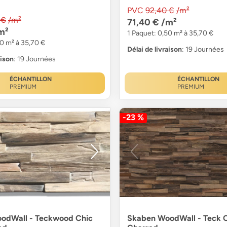
PVC
92,40 €
/m²
 €
/m²
71,40 €
/m²
m²
1 Paquet: 0,50 m² à 35,70 €
50 m² à 35,70 €
Délai de livraison
: 19 Journées
aison
: 19 Journées
ÉCHANTILLON
ÉCHANTILLON
PREMIUM
PREMIUM
-23 %
odWall - Teckwood Chic
Skaben WoodWall - Teck 