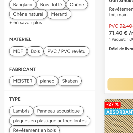
Gun Smok
Revêtement
fait main
+ en savoir plus
PVC
92,40
71,40 €
/
MATÉRIEL
1 Paquet: 1,0
Délai de livr
FABRICANT
TYPE
-27 %
ABSORBAN