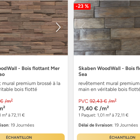
-23 %
dWall - Bois flottant Mer
Skaben WoodWall - Bois flo
ao
Sea
 mural premium brossé à la
revêtement mural premium 
itable bois flotté
main en véritable bois flott
 €
/m²
PVC
92,43 €
/m²
m²
71,40 €
/m²
1 m² à 72,11 €
1 Paquet: 1,01 m² à 72,11 €
aison
: 19 Journées
Délai de livraison
: 19 Journées
ÉCHANTILLON
ÉCHANTILLON