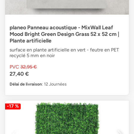
planeo Panneau acoustique - MixWall Leaf
Mood Bright Green Design Grass 52 x 52 cm |
Plante artificielle
surface en plante artificielle en vert - feutre en PET
recyclé 5 mm en noir
PVC
32,95 €
27,40 €
Délai de livraison
: 12 Journées
-17 %