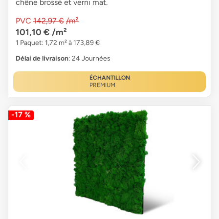
chêne brossé et verni mat.
PVC
142,97 €
/m²
101,10 €
/m²
1 Paquet: 1,72 m² à 173,89 €
Délai de livraison
: 24 Journées
ÉCHANTILLON
PREMIUM
-17 %