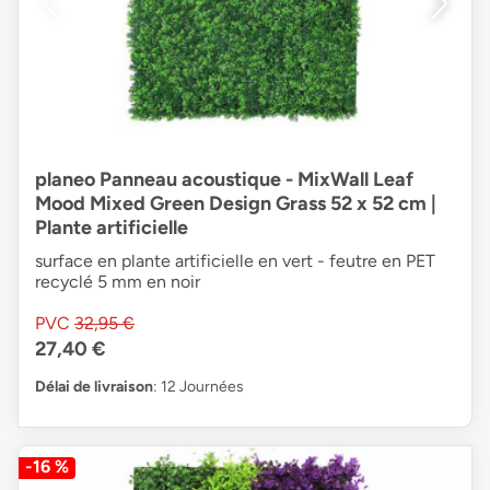
planeo Panneau acoustique - MixWall Leaf
Mood Mixed Green Design Grass 52 x 52 cm |
Plante artificielle
surface en plante artificielle en vert - feutre en PET
recyclé 5 mm en noir
PVC
32,95 €
27,40 €
Délai de livraison
: 12 Journées
-16 %