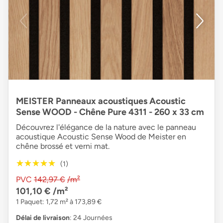
MEISTER Panneaux acoustiques Acoustic
Sense WOOD - Chêne Pure 4311 - 260 x 33 cm
Découvrez l'élégance de la nature avec le panneau
acoustique Acoustic Sense Wood de Meister en
chêne brossé et verni mat.
★★★★★
★★★★★
(1)
PVC
142,97 €
/m²
101,10 €
/m²
1 Paquet: 1,72 m² à 173,89 €
Délai de livraison
: 24 Journées