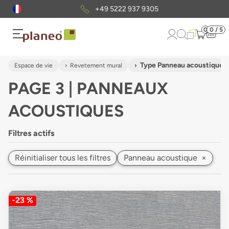
Envoi gratuit
d'échantillons
0
0 / 5
Type Panneau acoustique
Espace de vie
Revetement mural
PAGE 3 | PANNEAUX
ACOUSTIQUES
Filtres actifs
Réinitialiser tous les filtres
Panneau acoustique
×
-23 %