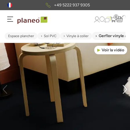
+49 5222 937 9305
0
Gerflor vinyle ad
Espace plancher
Sol PVC
Vinyle à coller
Voir la vidéo