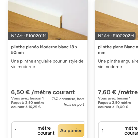
N° Art.: F100201M
N° Art.: F100202M
plinthe planéo Moderne blanc 18 x
plinthe plano Blanc
50mm
mm
Une plinthe angulaire pour un style de
Une plinthe angulaire
vie moderne
vie moderne
6,50 € /mètre courant
7,60 € /mètre
Vous avez besoin
1
Vous avez besoin
1
TVA comprise, hors
Paquet
:
2,50 mètre
Paquet
:
2,50 mètre
frais de port
courant
à
16,25 €
courant
à
19,00 €
mètre
mètre
Au panier
courant
coura