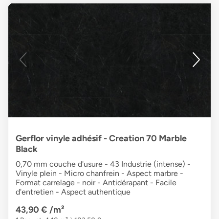
Gerflor vinyle adhésif - Creation 70 Marble
Black
0,70 mm couche d'usure - 43 Industrie (intense) -
Vinyle plein - Micro chanfrein - Aspect marbre -
Format carrelage - noir - Antidérapant - Facile
d'entretien - Aspect authentique
43,90 €
/m²