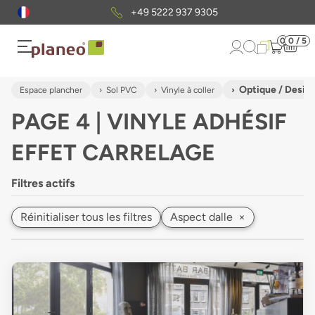
Envoi gratuit
d'échantillons
0
0 / 5
Optique / Design
Espace plancher
Sol PVC
Vinyle à coller
PAGE 4 | VINYLE ADHÉSIF
EFFET CARRELAGE
Filtres actifs
Réinitialiser tous les filtres
Aspect dalle
×