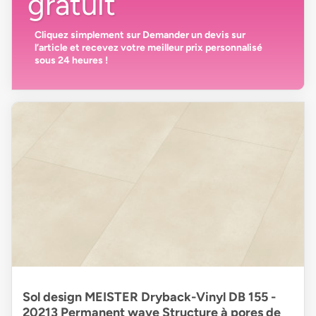
gratuit
Cliquez simplement sur
Demander un devis
sur
l’article et recevez votre
meilleur prix personnalisé
sous 24 heures
!
Sol design MEISTER Dryback-Vinyl DB 155 -
20213 Permanent wave Structure à pores de