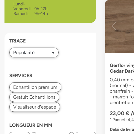
Lundi-
devices
Vendredi :
9h-17h
users
Samedi :
9h-14h
can
use
touch
and
TRIAGE
swipe
gestures.
Gerflor vin
Cedar Dar
SERVICES
0,40 mm co
(normal) - 
chanfrein -
- marron fo
d'entretien
23,00 €
/
1 Paquet: 4,
LONGUEUR EN MM
Délai de livr