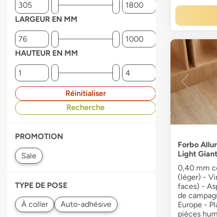
LARGEUR EN MM
HAUTEUR EN MM
Réinitialiser
Recherche
PROMOTION
Forbo Allu
Light Gian
0,40 mm co
(léger) - V
TYPE DE POSE
faces) - As
de campagn
Europe - P
pièces hum