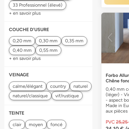
+ en savoir plus
COUCHE D'USURE
+ en savoir plus
VEINAGE
Forbo Allur
Chêne fonc
0,40 mm co
(léger) - V
- aspect bo
Made in Eu
aux pièces
TEINTE
PVC
25,25
24,10 €
/