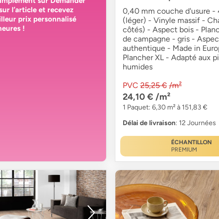
simplement sur
Demander
sur l’article et recevez
0,40 mm couche d'usure - 4
lleur prix personnalisé
(léger) - Vinyle massif - Ch
heures
!
côtés) - Aspect bois - Plan
de campagne - gris - Aspec
authentique - Made in Euro
Plancher XL - Adapté aux p
humides
PVC
25,25 €
/m²
24,10 €
/m²
1 Paquet: 6,30 m² à 151,83 €
Délai de livraison
: 12 Journées
ÉCHANTILLON
PREMIUM