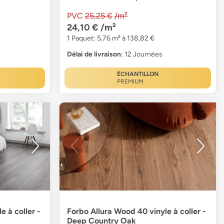
PVC
25,25 €
/m²
24,10 €
/m²
1 Paquet: 5,76 m² à 138,82 €
Délai de livraison
: 12 Journées
ÉCHANTILLON
PREMIUM
e à coller -
Forbo Allura Wood 40 vinyle à coller -
Deep Country Oak