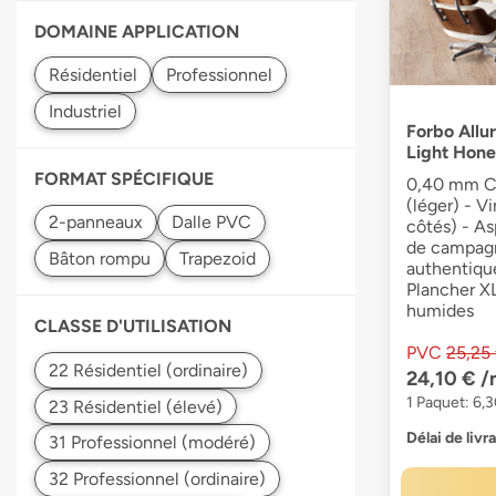
DOMAINE APPLICATION
Forbo Allur
Light Hon
FORMAT SPÉCIFIQUE
0,40 mm Co
(léger) - V
côtés) - As
de campagn
authentiqu
Plancher X
humides
CLASSE D'UTILISATION
PVC
25,25
24,10 €
/
1 Paquet: 6,3
Délai de livr