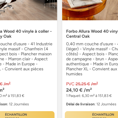
a Wood 40 vinyle à coller -
Forbo Allura Wood 40 vinyl
ey Oak
Central Oak
uche d'usure - 41 Industrie
0,40 mm couche d'usure - 4
inyle massif - Chanfrein (4
(léger) - Vinyle massif - Ch
pect bois - Plancher maison
côtés) - Aspect bois - Plan
e - Marron clair - Aspect
de campagne - brun - Aspe
e - Made in Europe -
authentique - Made in Euro
L - Convient aux pièces
Plancher XL - Convient aux
humides
 €
/m²
PVC
25,25 €
/m²
m²
24,10 €
/m²
0 m² à 151,83 €
1 Paquet: 6,30 m² à 151,83 €
aison
: 12 Journées
Délai de livraison
: 12 Journées
ÉCHANTILLON
ÉCHANTILLON