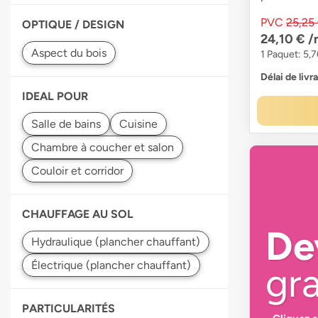
PVC
25,25
OPTIQUE / DESIGN
24,10 €
/
1 Paquet: 5,
Délai de livr
IDEAL POUR
CHAUFFAGE AU SOL
De
gra
PARTICULARITÉS