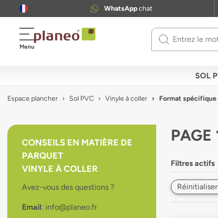
WhatsApp
chat
Use
Menu
up
and
down
SOL 
arrows
to
Espace plancher
Sol PVC
Vinyle à coller
Format spécifiqu
select
available
result.
PAGE 
Press
CONSEILS EN MATIÈRE DE
enter
PARQUET
to
Filtres actifs
go
VINYLE À COLLER
to
Réinitialiser
Avez-vous des questions ?
selected
search
Email
: info@planeo.fr
result.
Touch