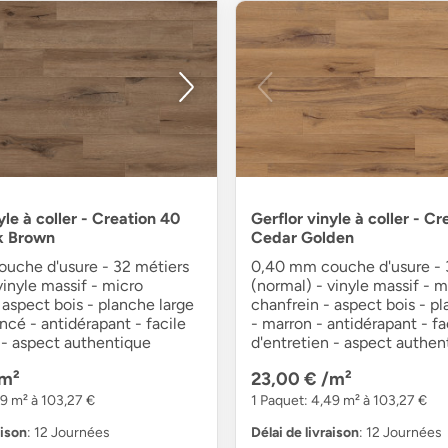
yle à coller - Creation 40
Gerflor vinyle à coller - C
k Brown
Cedar Golden
uche d'usure - 32 métiers
0,40 mm couche d'usure - 
vinyle massif - micro
(normal) - vinyle massif - m
 aspect bois - planche large
chanfrein - aspect bois - pl
ncé - antidérapant - facile
- marron - antidérapant - fa
 - aspect authentique
d'entretien - aspect authen
m²
23,00 €
/m²
49 m² à 103,27 €
1 Paquet: 4,49 m² à 103,27 €
aison
: 12 Journées
Délai de livraison
: 12 Journées