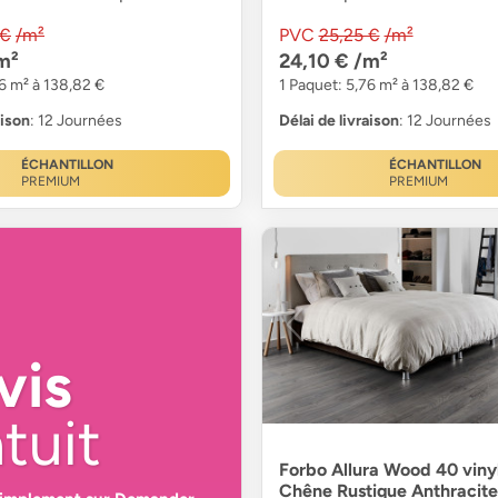
 €
/m²
PVC
25,25 €
/m²
m²
24,10 €
/m²
76 m² à 138,82 €
1 Paquet: 5,76 m² à 138,82 €
aison
: 12 Journées
Délai de livraison
: 12 Journées
ÉCHANTILLON
ÉCHANTILLON
PREMIUM
PREMIUM
vis
tuit
Forbo Allura Wood 40 vinyl
Chêne Rustique Anthracite