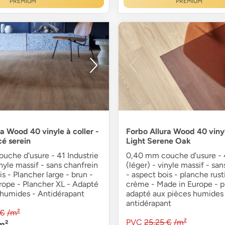
PREMIUM
PREMIUM
a Wood 40 vinyle à coller -
Forbo Allura Wood 40 vinyl
é serein
Light Serene Oak
uche d'usure - 41 Industrie
0,40 mm couche d'usure - 4
inyle massif - sans chanfrein
(léger) - vinyle massif - sa
is - Plancher large - brun -
- aspect bois - planche rust
rope - Plancher XL - Adapté
crème - Made in Europe - p
 humides - Antidérapant
adapté aux pièces humides 
antidérapant
 €
/m²
PVC
25,25 €
/m²
m²