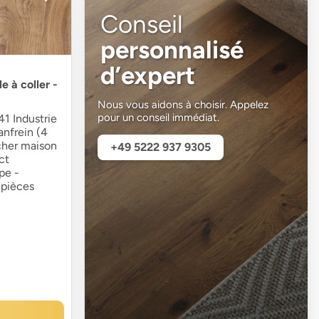
Conseil
personnalisé
d’expert
e à coller -
Nous vous aidons à choisir. Appelez
pour un conseil immédiat.
1 Industrie
anfrein (4
cher maison
+49 5222 937 9305
ct
pe -
 pièces