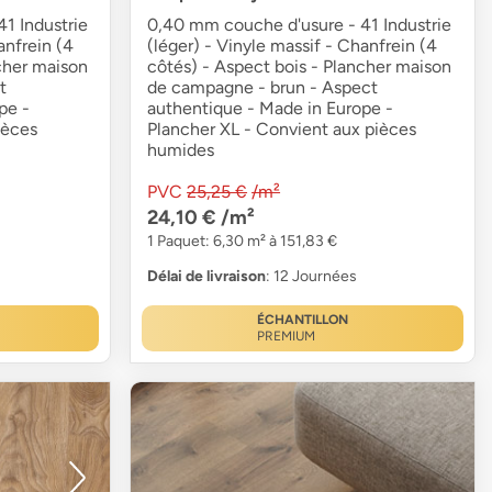
1 Industrie
0,40 mm couche d'usure - 41 Industrie
anfrein (4
(léger) - Vinyle massif - Chanfrein (4
cher maison
côtés) - Aspect bois - Plancher maison
t
de campagne - brun - Aspect
pe -
authentique - Made in Europe -
ièces
Plancher XL - Convient aux pièces
humides
PVC
25,25 €
/m²
24,10 €
/m²
1 Paquet: 6,30 m² à 151,83 €
Délai de livraison
: 12 Journées
ÉCHANTILLON
PREMIUM