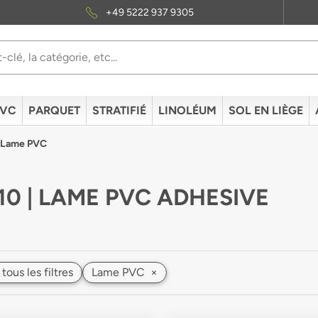
+49 5222 937 9305
PVC
PARQUET
STRATIFIÉ
LINOLÉUM
SOL EN LIÈGE
e Lame PVC
10 | LAME PVC ADHESIVE
 tous les filtres
Lame PVC
×