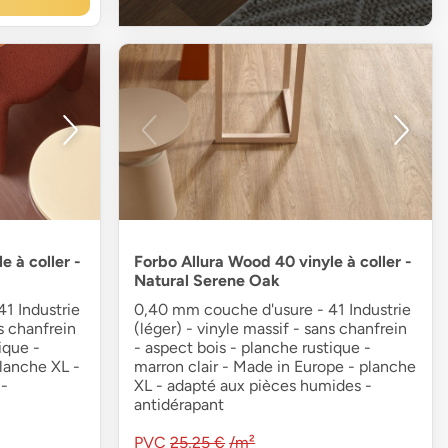
e à coller -
Forbo Allura Wood 40 vinyle à coller -
Natural Serene Oak
1 Industrie
0,40 mm couche d'usure - 41 Industrie
ns chanfrein
(léger) - vinyle massif - sans chanfrein
ique -
- aspect bois - planche rustique -
lanche XL -
marron clair - Made in Europe - planche
-
XL - adapté aux pièces humides -
antidérapant
PVC
25,25 €
/m²