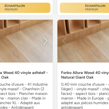
ÉCHANTILLON
ÉCHANTILLON
PREMIUM
PREMIUM
ra Wood 40 vinyle adhésif -
Forbo Allura Wood 40 vinyl
t Oak
Natural Giant Oak
uche d'usure - 41 Industrie
0,40 mm couche d'usure - 4
inyle massif - Chanfrein (2
(léger) - vinyle massif - cha
pect bois - Plancher maison
faces) - aspect bois - planc
e - marron clair - Made in
marron - Made in Europe - 
lancher XL - Adapté aux
adapté aux pièces humides 
ides - Antidérapant
antidérapant