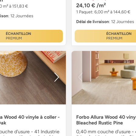
24,10 €
/m²
0 m² à 151,83 €
1 Paquet: 6,00 m² à 144,60 €
aison
: 12 Journées
Délai de livraison
: 12 Journées
ÉCHANTILLON
ÉCHANTILLON
PREMIUM
PREMIUM
a Wood 40 vinyle à coller -
Forbo Allura Wood 40 vinyl
Oak
Bleached Rustic Pine
uche d'usure - 41 Industrie
0,40 mm couche d'usure - 4