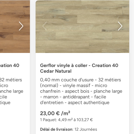
reation 40
Gerflor vinyle à coller - Creation 40
Cedar Natural
32 métiers
0,40 mm couche d'usure - 32 métiers
icro
(normal) - vinyle massif - micro
anche large
chanfrein - aspect bois - planche large
cile
- marron - antidérapant - facile
tique
d'entretien - aspect authentique
23,00 €
/m²
1 Paquet: 4,49 m² à 103,27 €
Délai de livraison
: 12 Journées