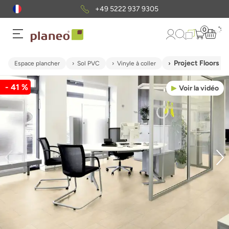
+49 5222 937 9305
0
Project Floors V
Espace plancher
Sol PVC
Vinyle à coller
- 41 %
Voir la vidéo