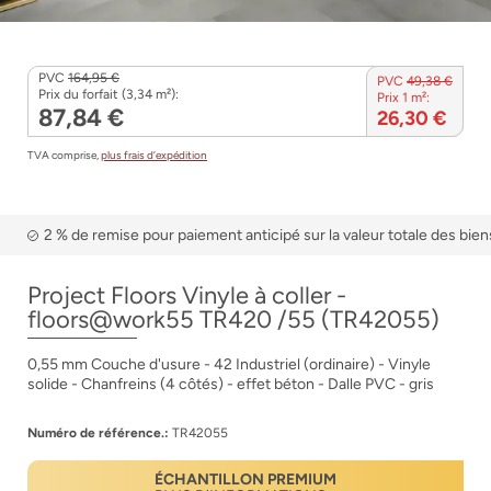
PVC
164,95 €
PVC
49,38 €
Prix du forfait (3,34 m²):
Prix 1 m²:
87,84 €
26,30 €
TVA comprise,
plus frais d’expédition
2 % de remise pour paiement anticipé sur la valeur totale des bien
Project Floors Vinyle à coller -
floors@work55 TR420 /55 (TR42055)
0,55 mm Couche d'usure - 42 Industriel (ordinaire) - Vinyle
solide - Chanfreins (4 côtés) - effet béton - Dalle PVC - gris
Numéro de référence.:
TR42055
ÉCHANTILLON PREMIUM