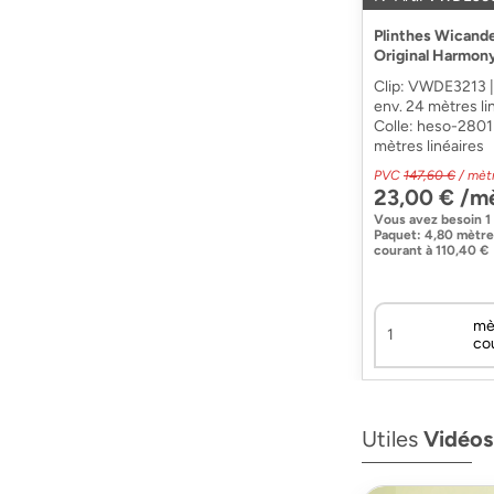
Plinthes Wicande
Original Harmo
Clip: VWDE3213 | 
env. 24 mètres lin
Colle: heso-2801 
mètres linéaires
PVC
147,60 €
/ mèt
23,00 € /m
Vous avez besoin
1
Paquet
:
4,80 mètre
courant
à
110,40 €
mè
co
Utiles
Vidéos