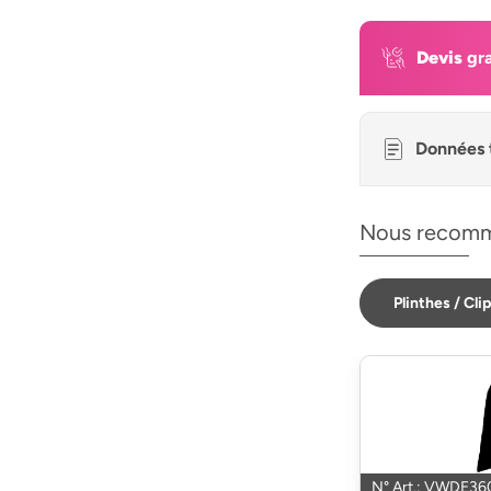
Devis
gra
Données 
Nous recomm
Plinthes / Cli
N° Art.: VWDE36