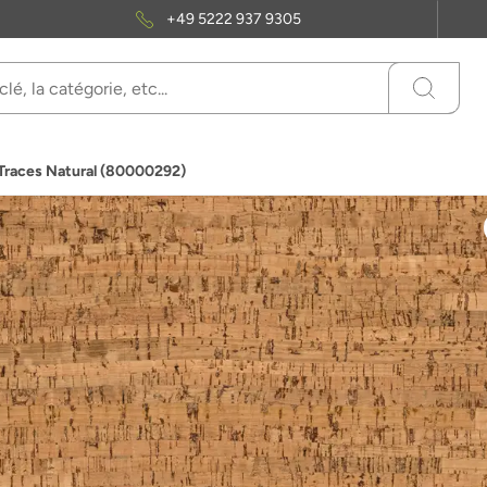
+49 5222 937 9305
 Traces Natural (80000292)