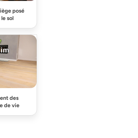
liège posé
le sol
tent des
e de vie