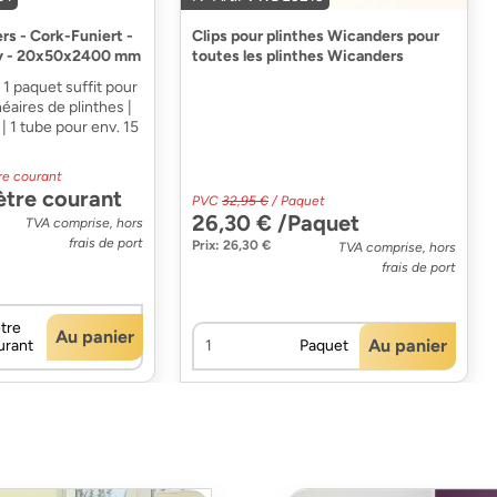
rs - Cork-Funiert -
Clips pour plinthes Wicanders pour
ny - 20x50x2400 mm
toutes les plinthes Wicanders
1 paquet suffit pour
éaires de plinthes |
| 1 tube pour env. 15
re courant
ètre courant
PVC
32,95 €
/ Paquet
26,30 € /Paquet
TVA comprise, hors
frais de port
Prix: 26,30 €
TVA comprise, hors
frais de port
tre
Au panier
Au panier
urant
Paquet