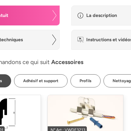
tuit
La description
techniques
Instructions et vidéo
andons ce qui suit
Accessoires
ps
Adhésif et support
Profils
Nettoyage
01
N° Art.: VWDE3213