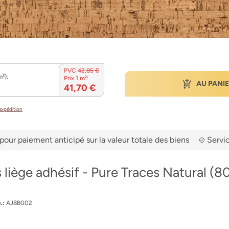
PVC
42,85 €
m²):
Prix 1 m²:
AU PANI
41,70 €
’expédition
pour paiement anticipé sur la valeur totale des biens
Servic
 liège adhésif - Pure Traces Natural 
.:
AJ8B002