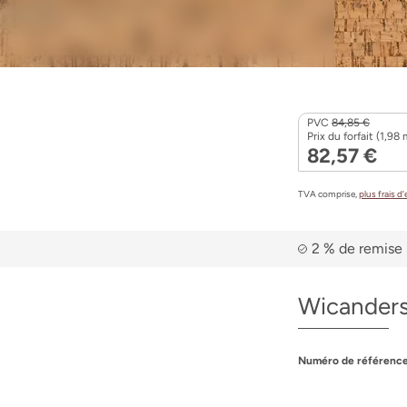
PVC
84,85 €
Prix du forfait (1,98 
82,57 €
TVA comprise,
plus frais d
2 % de remise 
Wicanders
Numéro de référence