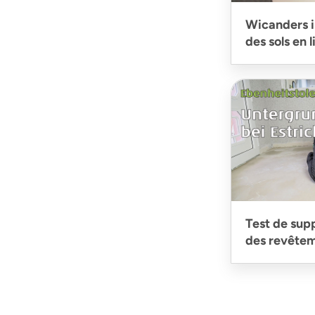
Wicanders i
des sols en 
Test de sup
des revêtem