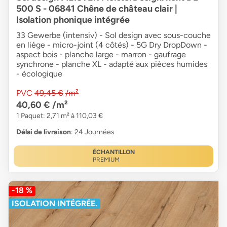
500 S - 06841 Chêne de château clair |
Isolation phonique intégrée
33 Gewerbe (intensiv) - Sol design avec sous-couche
en liège - micro-joint (4 côtés) - 5G Dry DropDown -
aspect bois - planche large - marron - gaufrage
synchrone - planche XL - adapté aux pièces humides
- écologique
PVC
49,45 €
/m²
40,60 €
/m²
1 Paquet: 2,71 m² à 110,03 €
Délai de livraison
: 24 Journées
ÉCHANTILLON
PREMIUM
-18 %
ISOLATION INTÉGRÉE.