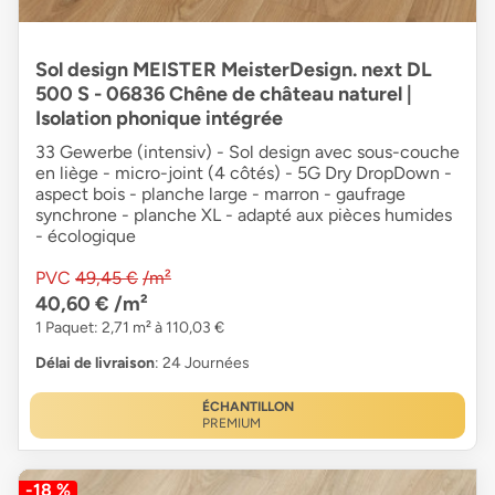
Sol design MEISTER MeisterDesign. next DL
500 S - 06836 Chêne de château naturel |
Isolation phonique intégrée
33 Gewerbe (intensiv) - Sol design avec sous-couche
en liège - micro-joint (4 côtés) - 5G Dry DropDown -
aspect bois - planche large - marron - gaufrage
synchrone - planche XL - adapté aux pièces humides
- écologique
PVC
49,45 €
/m²
40,60 €
/m²
1 Paquet: 2,71 m² à 110,03 €
Délai de livraison
: 24 Journées
ÉCHANTILLON
PREMIUM
-18 %