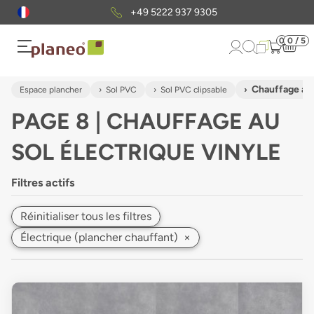
Envoi gratuit
d'échantillons
0
0 / 5
Chauffage au 
Espace plancher
Sol PVC
Sol PVC clipsable
PAGE 8 | CHAUFFAGE AU
SOL ÉLECTRIQUE VINYLE
Filtres actifs
Réinitialiser tous les filtres
Électrique (plancher chauffant)
×