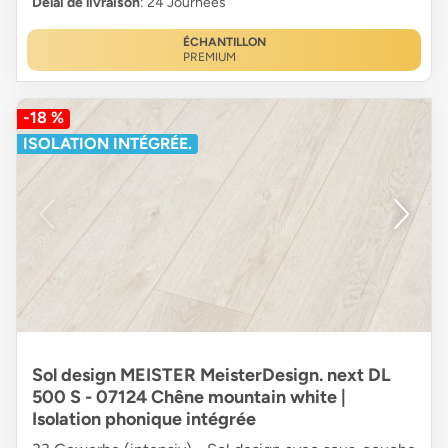
Délai de livraison
: 24 Journées
ÉCHANTILLON
PREMIUM
-18 %
ISOLATION INTÉGRÉE.
Sol design MEISTER MeisterDesign. next DL
500 S - 07124 Chêne mountain white |
Isolation phonique intégrée