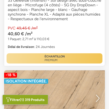
33 Gewerbe (intensiv) - Sol design avec sous-couche
en liège - Microfuge (4 côtés) - 5G Dry DropDown -
aspect bois - Planche large - blanc - Gaufrage
synchrone - Planche XL - Adapté aux pièces humides
- Respectueux de l'environnement
PVC
49,45 €
/m²
40,60 €
/m²
1 Paquet: 2,71 m² à 110,03 €
Délai de livraison
: 24 Journées
ÉCHANTILLON
PREMIUM
-18 %
ISOLATION INTÉGRÉE.
Filtrer
(1) 319 Produits