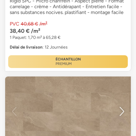
Rigid SPC - Micro chanfrein - Aspect pierre - Format
carrelage - crème - Antidérapant - Entretien facile -
sans substances nocives. plastifiant - montage facile
PVC
40,68 €
/m²
38,40 €
/m²
1 Paquet: 1,70 m² à 65,28 €
Délai de livraison
: 12 Journées
ÉCHANTILLON
PREMIUM