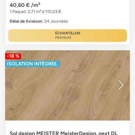
40,60 €
/m²
1 Paquet: 2,71 m² à 110,03 €
Délai de livraison
: 24 Journées
ÉCHANTILLON
PREMIUM
-18 %
ISOLATION INTÉGRÉE.
Sol design MEISTER MeisterDesign. next DL