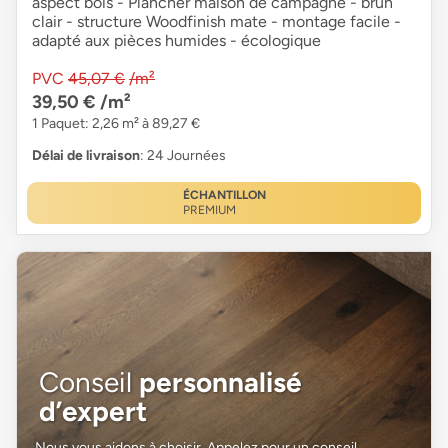
aspect bois - Plancher maison de campagne - brun
clair - structure Woodfinish mate - montage facile -
adapté aux pièces humides - écologique
PVC
45,07 €
/m²
39,50 €
/m²
1 Paquet: 2,26 m² à 89,27 €
Délai de livraison
: 24 Journées
ÉCHANTILLON
PREMIUM
Conseil
personnalisé
d’expert
Nous vous aidons à choisir. Appelez pour un conseil