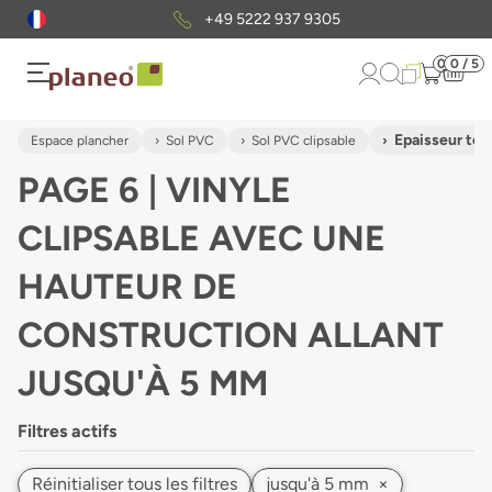
+49 5222 937 9305
0
0 / 5
Epaisseur tot
Espace plancher
Sol PVC
Sol PVC clipsable
PAGE 6 | VINYLE
CLIPSABLE AVEC UNE
HAUTEUR DE
CONSTRUCTION ALLANT
JUSQU'À 5 MM
Filtres actifs
Réinitialiser tous les filtres
jusqu'à 5 mm
×