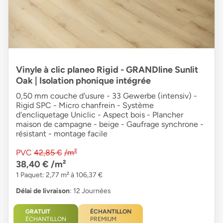
Vinyle à clic planeo Rigid - GRANDline Sunlit
Oak | Isolation phonique intégrée
0,50 mm couche d'usure - 33 Gewerbe (intensiv) -
Rigid SPC - Micro chanfrein - Système
d'encliquetage Uniclic - Aspect bois - Plancher
maison de campagne - beige - Gaufrage synchrone -
résistant - montage facile
PVC
42,85 €
/m²
38,40 €
/m²
1 Paquet: 2,77 m² à 106,37 €
Délai de livraison
: 12 Journées
GRATUIT
ÉCHANTILLON
ÉCHANTILLON
PREMIUM