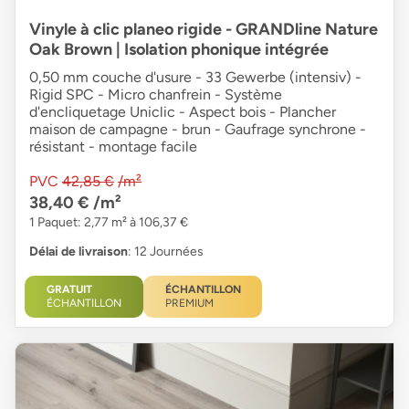
Vinyle à clic planeo rigide - GRANDline Nature
Oak Brown | Isolation phonique intégrée
0,50 mm couche d'usure - 33 Gewerbe (intensiv) -
Rigid SPC - Micro chanfrein - Système
d'encliquetage Uniclic - Aspect bois - Plancher
maison de campagne - brun - Gaufrage synchrone -
résistant - montage facile
PVC
42,85 €
/m²
38,40 €
/m²
1 Paquet: 2,77 m² à 106,37 €
Délai de livraison
: 12 Journées
GRATUIT
ÉCHANTILLON
ÉCHANTILLON
PREMIUM