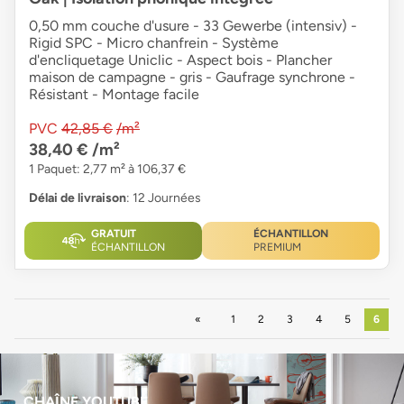
0,50 mm couche d'usure - 33 Gewerbe (intensiv) -
Rigid SPC - Micro chanfrein - Système
d'encliquetage Uniclic - Aspect bois - Plancher
maison de campagne - gris - Gaufrage synchrone -
Résistant - Montage facile
PVC
42,85 €
/m²
38,40 €
/m²
1 Paquet: 2,77 m² à 106,37 €
Délai de livraison
: 12 Journées
GRATUIT
ÉCHANTILLON
ÉCHANTILLON
PREMIUM
Précédent
1
2
3
4
5
6
CHAÎNE YOUTUBE