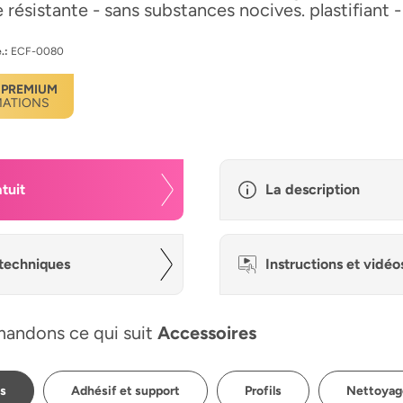
ce résistante - sans substances nocives. plastifiant 
.:
ECF-0080
 PREMIUM
MATIONS
tuit
La description
techniques
Instructions et vidéo
andons ce qui suit
Accessoires
ps
Adhésif et support
Profils
Nettoyage