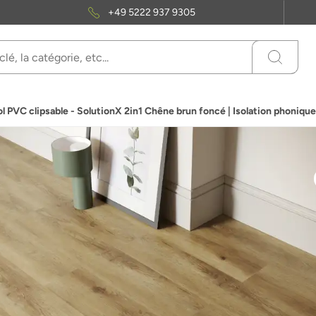
+49 5222 937 9305
ol PVC clipsable - SolutionX 2in1 Chêne brun foncé | Isolation phoniq