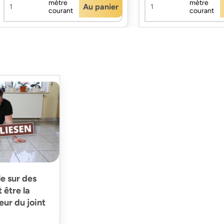
mètre
mètre
Au panier
courant
courant
le sur des
 être la
eur du joint