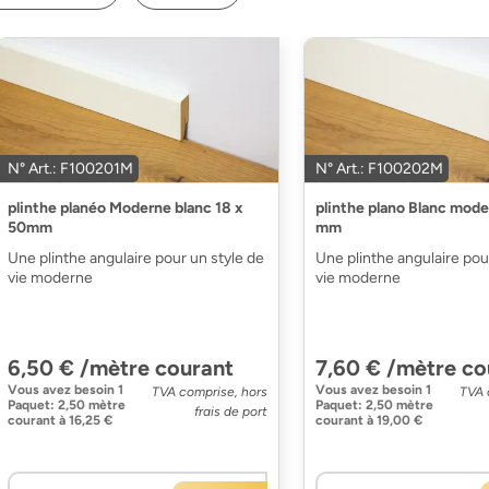
N° Art.: F100201M
N° Art.: F100202M
plinthe planéo Moderne blanc 18 x
plinthe plano Blanc mode
50mm
mm
Une plinthe angulaire pour un style de
Une plinthe angulaire pou
vie moderne
vie moderne
6,50 € /mètre courant
7,60 € /mètre co
Vous avez besoin
1
Vous avez besoin
1
TVA comprise, hors
TVA 
Paquet
:
2,50 mètre
Paquet
:
2,50 mètre
frais de port
courant
à
16,25 €
courant
à
19,00 €