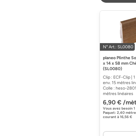
N° Art.: SL0080
planeo Plinthe S
x 14 x 58 mm Ch
(SL0080)
Clip : ECF-Clip | 
env. 15 mètres lin
Colle : heso-2801
mètres linéaires
6,90 € /mèt
Vous avez besoin
1
Paquet
:
2,40 mètre
courant
à
16,56 €