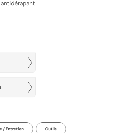
- antidérapant
s
 / Entretien
Outils