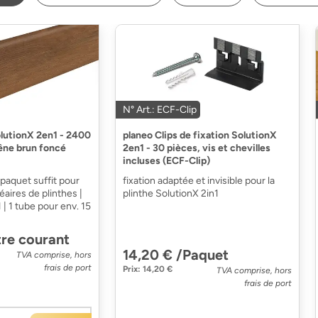
N° Art.: ECF-Clip
olutionX 2en1 - 2400
planeo Clips de fixation SolutionX
êne brun foncé
2en1 - 30 pièces, vis et chevilles
incluses (ECF-Clip)
1 paquet suffit pour
fixation adaptée et invisible pour la
éaires de plinthes |
plinthe SolutionX 2in1
 | 1 tube pour env. 15
re courant
14,20 € /Paquet
TVA comprise, hors
frais de port
Prix: 14,20 €
TVA comprise, hors
frais de port