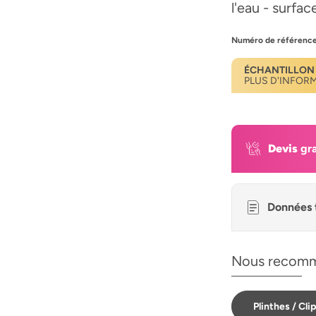
l'eau - surfa
Numéro de référence
ÉCHANTILLON
PLUS D'INFOR
Devis
gra
Données 
Nous recomm
Plinthes / Cli