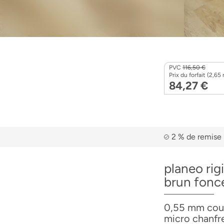
PVC
116,50 €
Prix du forfait (2,65 
84,27 €
2 % de remise 
planeo rig
brun fonc
0,55 mm couch
micro chanfre