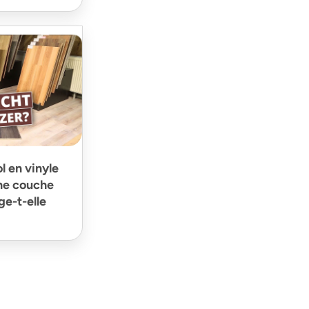
l en vinyle
ne couche
ge-t-elle