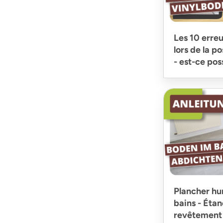
Les 10 erreu
lors de la p
- est-ce pos
Plancher hu
bains - Éta
revêtement 