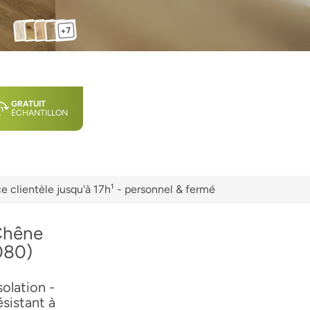
+7
GRATUIT
ÉCHANTILLON
e clientèle jusqu'à 17h¹ - personnel & fermé
 Chêne
080)
olation -
sistant à