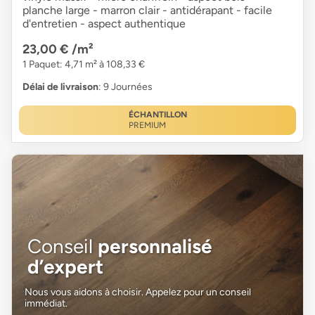
planche large - marron clair - antidérapant - facile
d'entretien - aspect authentique
23,00 €
/m²
1 Paquet: 4,71 m² à 108,33 €
Délai de livraison
: 9 Journées
ÉCHANTILLON
PREMIUM
Conseil
personnalisé
d’expert
Nous vous aidons à choisir. Appelez pour un conseil
immédiat.