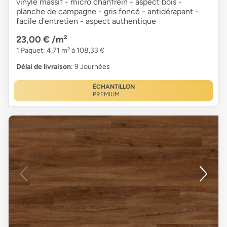
vinyle massif - micro chanfrein - aspect bois -
planche de campagne - gris foncé - antidérapant -
facile d'entretien - aspect authentique
23,00 €
/m²
1 Paquet: 4,71 m² à 108,33 €
Délai de livraison
: 9 Journées
ÉCHANTILLON
PREMIUM