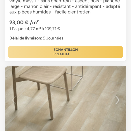
vinyle massif - sans chanfrein - aspect bois - planche
large - marron clair - résistant - antidérapant - adapté
aux pièces humides - facile d'entretien
23,00 €
/m²
1 Paquet: 4,77 m² à 109,71 €
Délai de livraison
: 9 Journées
ÉCHANTILLON
PREMIUM