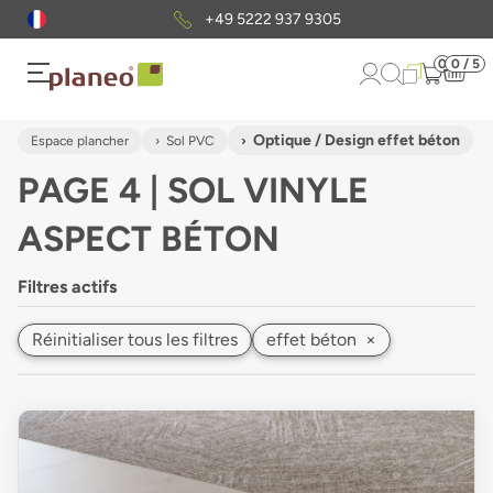
Envoi gratuit
d'échantillons
0
0 / 5
Optique / Design effet béton
Espace plancher
Sol PVC
PAGE 4 | SOL VINYLE
ASPECT BÉTON
Filtres actifs
Réinitialiser tous les filtres
effet béton
×