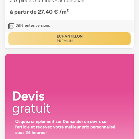
aux pièces humides - antidérapant
à partir de 27,40 €
/m²
Différentes versions
ÉCHANTILLON
PREMIUM
Devis
gratuit
Cliquez simplement sur
Demander un devis
sur
l’article et recevez votre
meilleur prix personnalisé
sous 24 heures
!