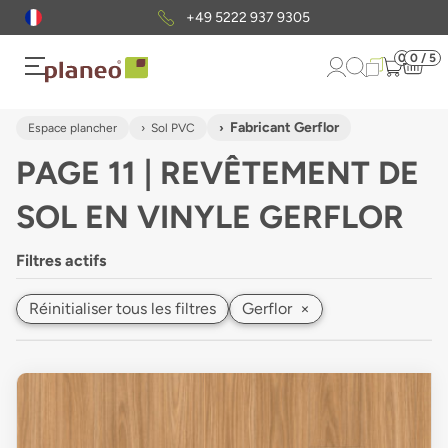
Envoi gratuit
d'échantillons
0
0 / 5
Fabricant Gerflor
Espace plancher
Sol PVC
PAGE 11 | REVÊTEMENT DE
SOL EN VINYLE GERFLOR
Filtres actifs
Réinitialiser tous les filtres
Gerflor
×