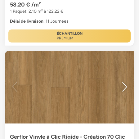
58,20 €
/m²
1 Paquet: 2,10 m² à 122,22 €
Délai de livraison
: 11 Journées
ÉCHANTILLON
PREMIUM
Gerflor Vinyle à Clic Rigide - Création 70 Clic