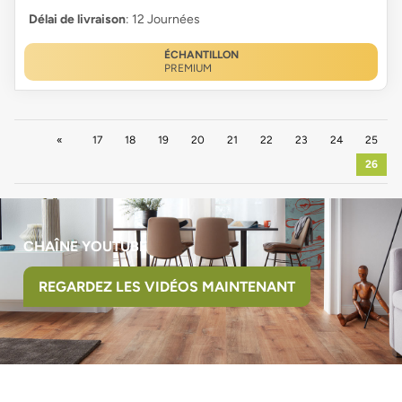
Délai de livraison
: 12 Journées
ÉCHANTILLON
PREMIUM
Précédent
17
18
19
20
21
22
23
24
25
26
CHAÎNE YOUTUBE
REGARDEZ LES VIDÉOS MAINTENANT