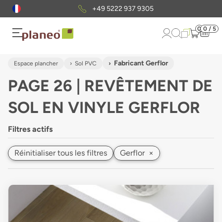
+49 5222 937 9305
0
0 / 5
Fabricant Gerflor
Espace plancher
Sol PVC
PAGE 26 | REVÊTEMENT DE
SOL EN VINYLE GERFLOR
Filtres actifs
Réinitialiser tous les filtres
Gerflor
×