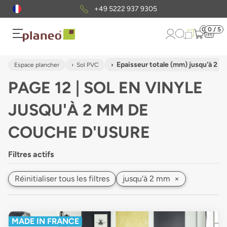
Envoi gratuit
d'échantillons
0
0 / 5
Epaisseur totale (mm) jusqu'à 2 
Espace plancher
Sol PVC
PAGE 12 | SOL EN VINYLE
JUSQU'À 2 MM DE
COUCHE D'USURE
Filtres actifs
Réinitialiser tous les filtres
jusqu'à 2 mm
×
MADE IN FRANCE