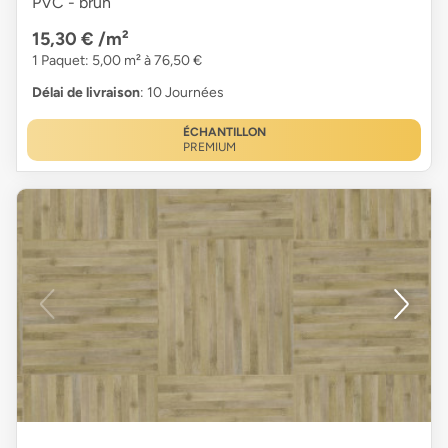
PVC - brun
15,30 €
/m²
1 Paquet: 5,00 m² à 76,50 €
Délai de livraison
: 10 Journées
ÉCHANTILLON
PREMIUM