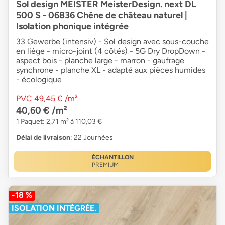
Sol design MEISTER MeisterDesign. next DL
500 S - 06836 Chêne de château naturel |
Isolation phonique intégrée
33 Gewerbe (intensiv) - Sol design avec sous-couche
en liège - micro-joint (4 côtés) - 5G Dry DropDown -
aspect bois - planche large - marron - gaufrage
synchrone - planche XL - adapté aux pièces humides
- écologique
PVC
49,45 €
/m²
40,60 €
/m²
1 Paquet: 2,71 m² à 110,03 €
Délai de livraison
: 22 Journées
ÉCHANTILLON
PREMIUM
-18 %
ISOLATION INTÉGRÉE.