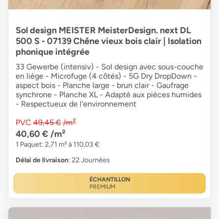
Sol design MEISTER MeisterDesign. next DL
500 S - 07139 Chêne vieux bois clair | Isolation
phonique intégrée
33 Gewerbe (intensiv) - Sol design avec sous-couche
en liège - Microfuge (4 côtés) - 5G Dry DropDown -
aspect bois - Planche large - brun clair - Gaufrage
synchrone - Planche XL - Adapté aux pièces humides
- Respectueux de l'environnement
PVC
49,45 €
/m²
40,60 €
/m²
1 Paquet: 2,71 m² à 110,03 €
Délai de livraison
: 22 Journées
ÉCHANTILLON
PREMIUM