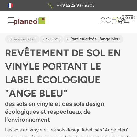
Envoi gratuit
d'échantillons
0
0 / 5
Particularités L'ange bleu
Espace plancher
Sol PVC
REVÊTEMENT DE SOL EN
VINYLE PORTANT LE
LABEL ÉCOLOGIQUE
"ANGE BLEU"
des sols en vinyle et des sols design
écologiques et respectueux de
l'environnement
Les sols en vinyle et les sols design labellisés "Ange bleu"