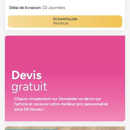
Délai de livraison
: 22 Journées
ÉCHANTILLON
PREMIUM
Devis
gratuit
Cliquez simplement sur
Demander un devis
sur
l’article et recevez votre
meilleur prix personnalisé
sous 24 heures
!