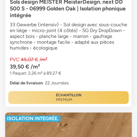
Sols design MEISTER MeisterDesign. next DD
500 S - 06999 Golden Oak | Isolation phonique
intégrée
33 Gewerbe (intensiv) - Sol design avec sous-couche
en liège - micro-joint (4 côtés) - 5G Dry DropDown -
aspect bois - planche large - marron - gaufrage
synchrone - montage facile - adapté aux pièces
humides - écologique
PVC
45,07 €
/m²
39,50 €
/m²
1 Paquet: 2,26 m² à 89,27 €
Délai de livraison
: 22 Journées
ÉCHANTILLON
PREMIUM
ISOLATION INTÉGRÉE.