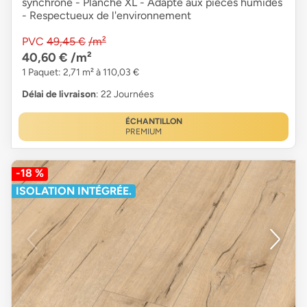
synchrone - Planche XL - Adapté aux pièces humides
- Respectueux de l'environnement
PVC
49,45 €
/m²
40,60 €
/m²
1 Paquet: 2,71 m² à 110,03 €
Délai de livraison
: 22 Journées
ÉCHANTILLON
PREMIUM
-18 %
ISOLATION INTÉGRÉE.