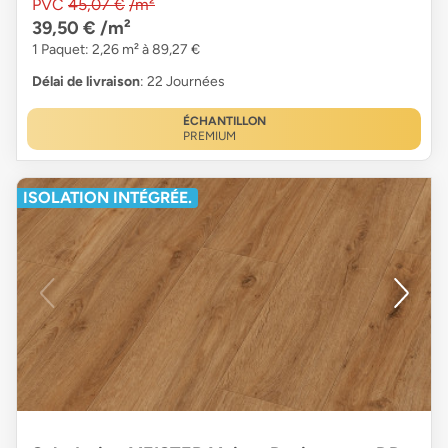
PVC
45,07 €
/m²
39,50 €
/m²
1 Paquet: 2,26 m² à 89,27 €
Délai de livraison
: 22 Journées
ÉCHANTILLON
PREMIUM
ISOLATION INTÉGRÉE.