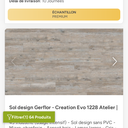
Délai de livraison
: 10 Journées
ÉCHANTILLON
PREMIUM
Sol design Gerflor - Creation Evo 1228 Atelier |
ultra-mat
Filtrer
(1) 64 Produits
43 Industrie (usage intensif) - Sol design sans PVC -
Micro-chanfrein - Aspect bois - Lames larges - Gris -