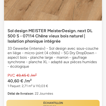
Sol design MEISTER MeisterDesign. next DL
500 S - 07114 Chêne vieux bois naturel |
Isolation phonique intégrée
33 Gewerbe (intensiv) - Sol design avec sous-couche
en liège - micro-joint (4 côtés) - 5G Dry DropDown -
aspect bois - planche large - marron - gaufrage
synchrone - planche XL - adapté aux pièces humides
- écologique
PVC
49,45 €
/m²
40,60 €
/m²
1 Paquet: 2,71 m² à 110,03 €
Délai de livraison
: 22 Journées
ÉCHANTILLON